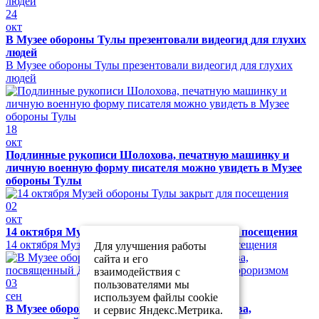
24
окт
В Музее обороны Тулы презентовали видеогид для глухих
людей
В Музее обороны Тулы презентовали видеогид для глухих
людей
18
окт
Подлинные рукописи Шолохова, печатную машинку и
личную военную форму писателя можно увидеть в Музее
обороны Тулы
02
окт
14 октября Музей обороны Тулы закрыт для посещения
14 октября Музей обороны Тулы закрыт для посещения
Для улучшения работы
сайта и его
взаимодействия с
03
пользователями мы
сен
используем файлы cookie
В Музее обороны Тулы прошел урок мужества,
и сервис Яндекс.Метрика.