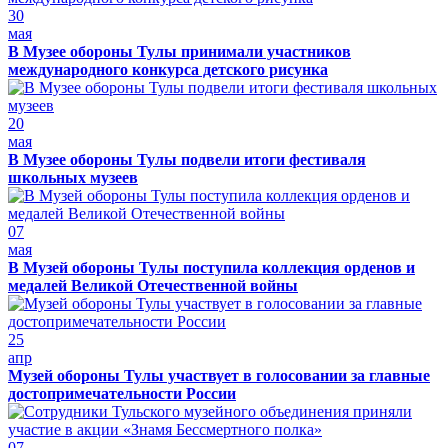
30
мая
В Музее обороны Тулы принимали участников
международного конкурса детского рисунка
20
мая
В Музее обороны Тулы подвели итоги фестиваля
школьных музеев
07
мая
В Музей обороны Тулы поступила коллекция орденов и
медалей Великой Отечественной войны
25
апр
Музей обороны Тулы участвует в голосовании за главные
достопримечательности России
07