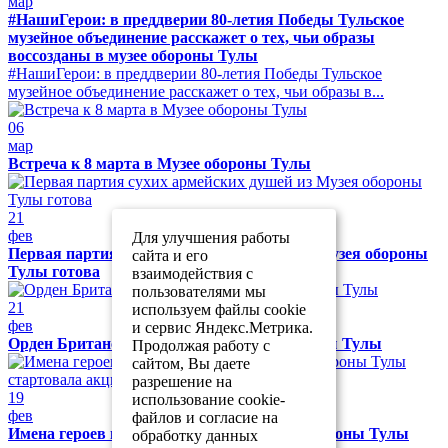
мар
#НашиГерои: в преддверии 80-летия Победы Тульское
музейное объединение расскажет о тех, чьи образы
воссозданы в музее обороны Тулы
#НашиГерои: в преддверии 80-летия Победы Тульское
музейное объединение расскажет о тех, чьи образы в...
06
мар
Встреча к 8 марта в Музее обороны Тулы
21
фев
Для улучшения работы
Первая партия сухих армейских душей из Музея обороны
сайта и его
Тулы готова
взаимодействия с
пользователями мы
21
используем файлы cookie
фев
и сервис Яндекс.Метрика.
Орден Британской империи в Музее обороны Тулы
Продолжая работу с
сайтом, Вы даете
разрешение на
19
использование cookie-
фев
файлов и согласие на
Имена героев на одном полотне: в музее обороны Тулы
обработку данных