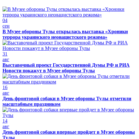
04
сен
В Музее обороны Тулы открылась выставка «Хроники
террора украинского неонацистского режима»
31
авг
Выставочный проект Государственной Думы РФ и РИА
Новости покажут в Музее обороны Тулы
16
авг
День фронтовой собаки в Музее обороны Тулы отметили
масштабным праздником
14
авг
День фронтовой собаки впервые пройдет в Музее обороны
Тулы