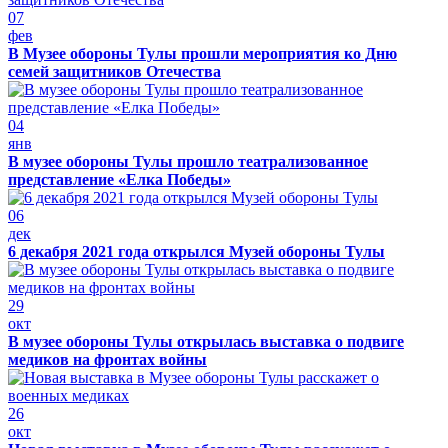
07
фев
В Музее обороны Тулы прошли мероприятия ко Дню
семей защитников Отечества
04
янв
В музее обороны Тулы прошло театрализованное
представление «Елка Победы»
06
дек
6 декабря 2021 года открылся Музей обороны Тулы
29
окт
В музее обороны Тулы открылась выставка о подвиге
медиков на фронтах войны
26
окт