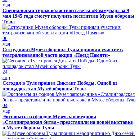
мая
Специальный тираж областной газеты «Коммунар» за 9
мая 1945 года смогут получить посетители Музея обороны
Тулы
06
мая
Сотрудники Музея обороны Тулы приняли участие в
театрализованной части акции «Поезд Памяти»
24
апр
Сегодня в Туле прошел Диктант Победы. Одной из
площадок стал Музей обороны Тулы
04
мар
Экспонаты из фондов Музея-заповедника
«Сталинградская битва» представили на новой выставке
в Музее обороны Тулы