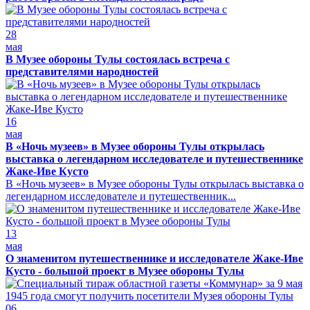
28
мая
В Музее обороны Тулы состоялась встреча с
представителями народностей
16
мая
В «Ночь музеев» в Музее обороны Тулы открылась
выставка о легендарном исследователе и путешественнике
Жаке-Иве Кусто
В «Ночь музеев» в Музее обороны Тулы открылась выставка о
легендарном исследователе и путешественник...
13
мая
О знаменитом путешественнике и исследователе Жаке-Иве
Кусто - большой проект в Музее обороны Тулы
06