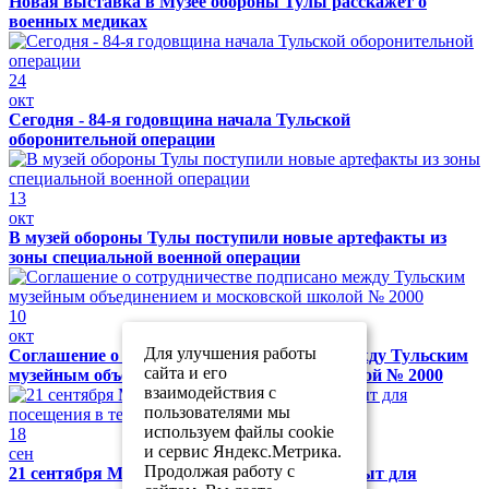
Новая выставка в Музее обороны Тулы расскажет о
военных медиках
24
окт
Сегодня - 84-я годовщина начала Тульской
оборонительной операции
13
окт
В музей обороны Тулы поступили новые артефакты из
зоны специальной военной операции
10
окт
Для улучшения работы
Соглашение о сотрудничестве подписано между Тульским
сайта и его
музейным объединением и московской школой № 2000
взаимодействия с
пользователями мы
используем файлы cookie
18
и сервис Яндекс.Метрика.
сен
Продолжая работу с
21 сентября Музей обороны Тулы будет закрыт для