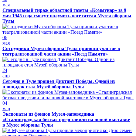
мая
Специальный тираж областной газеты «Коммунар» за 9
мая 1945 года смогут получить посетители Музея обороны
Тулы
06
мая
Сотрудники Музея обороны Тулы приняли участие в
театрализованной части акции «Поезд Памяти»
24
апр
Сегодня в Туле прошел Диктант Победы. Одной из
площадок стал Музей обороны Тулы
04
мар
Экспонаты из фондов Музея-заповедника
«Сталинградская битва» представили на новой выставке
в Музее обороны Тулы