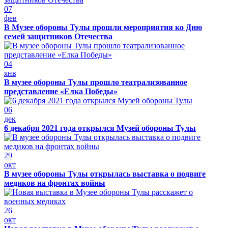
07
фев
В Музее обороны Тулы прошли мероприятия ко Дню
семей защитников Отечества
04
янв
В музее обороны Тулы прошло театрализованное
представление «Елка Победы»
06
дек
6 декабря 2021 года открылся Музей обороны Тулы
29
окт
В музее обороны Тулы открылась выставка о подвиге
медиков на фронтах войны
26
окт