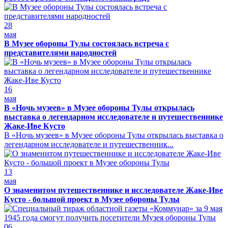
28
мая
В Музее обороны Тулы состоялась встреча с
представителями народностей
16
мая
В «Ночь музеев» в Музее обороны Тулы открылась
выставка о легендарном исследователе и путешественнике
Жаке-Иве Кусто
В «Ночь музеев» в Музее обороны Тулы открылась выставка о
легендарном исследователе и путешественник...
13
мая
О знаменитом путешественнике и исследователе Жаке-Иве
Кусто - большой проект в Музее обороны Тулы
06