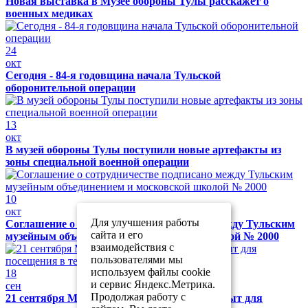
Новая выставка в Музее обороны Тулы расскажет о
военных медиках
24
окт
Сегодня - 84-я годовщина начала Тульской
оборонительной операции
13
окт
В музей обороны Тулы поступили новые артефакты из
зоны специальной военной операции
10
окт
Для улучшения работы
Соглашение о сотрудничестве подписано между Тульским
сайта и его
музейным объединением и московской школой № 2000
взаимодействия с
пользователями мы
используем файлы cookie
18
и сервис Яндекс.Метрика.
сен
Продолжая работу с
21 сентября Музей обороны Тулы будет закрыт для