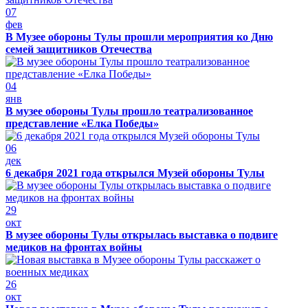
07
фев
В Музее обороны Тулы прошли мероприятия ко Дню
семей защитников Отечества
04
янв
В музее обороны Тулы прошло театрализованное
представление «Елка Победы»
06
дек
6 декабря 2021 года открылся Музей обороны Тулы
29
окт
В музее обороны Тулы открылась выставка о подвиге
медиков на фронтах войны
26
окт