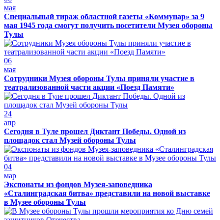
мая
Специальный тираж областной газеты «Коммунар» за 9
мая 1945 года смогут получить посетители Музея обороны
Тулы
06
мая
Сотрудники Музея обороны Тулы приняли участие в
театрализованной части акции «Поезд Памяти»
24
апр
Сегодня в Туле прошел Диктант Победы. Одной из
площадок стал Музей обороны Тулы
04
мар
Экспонаты из фондов Музея-заповедника
«Сталинградская битва» представили на новой выставке
в Музее обороны Тулы