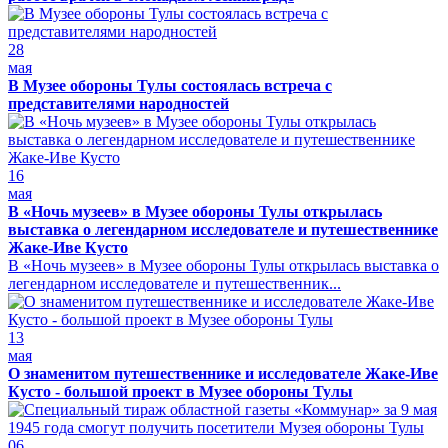
28
мая
В Музее обороны Тулы состоялась встреча с
представителями народностей
16
мая
В «Ночь музеев» в Музее обороны Тулы открылась
выставка о легендарном исследователе и путешественнике
Жаке-Иве Кусто
В «Ночь музеев» в Музее обороны Тулы открылась выставка о
легендарном исследователе и путешественник...
13
мая
О знаменитом путешественнике и исследователе Жаке-Иве
Кусто - большой проект в Музее обороны Тулы
06