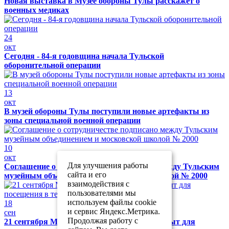
Новая выставка в Музее обороны Тулы расскажет о
военных медиках
24
окт
Сегодня - 84-я годовщина начала Тульской
оборонительной операции
13
окт
В музей обороны Тулы поступили новые артефакты из
зоны специальной военной операции
10
окт
Для улучшения работы
Соглашение о сотрудничестве подписано между Тульским
сайта и его
музейным объединением и московской школой № 2000
взаимодействия с
пользователями мы
используем файлы cookie
18
и сервис Яндекс.Метрика.
сен
Продолжая работу с
21 сентября Музей обороны Тулы будет закрыт для