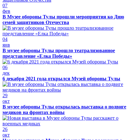
07
фев
В Музее обороны Тулы прошли мероприятия ко Дню
семей защитников Отечества
04
янв
В музее обороны Тулы прошло театрализованное
представление «Елка Победы»
06
дек
6 декабря 2021 года открылся Музей обороны Тулы
29
окт
В музее обороны Тулы открылась выставка о подвиге
медиков на фронтах войны
26
окт