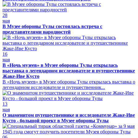
28
мая
В Музее обороны Тулы состоялась встреча с
представителями народностей
16
мая
В «Ночь музеев» в Музее обороны Тулы открылась
выставка о легендарном исследователе и путешественнике
Жаке-Иве Кусто
В «Ночь музеев» в Музее обороны Тулы открылась выставка о
легендарном исследователе и путешественник...
13
мая
О знаменитом путешественнике и исследователе Жаке-Иве
Кусто - большой проект в Музее обороны Тулы
06