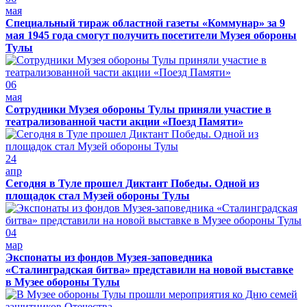
мая
Специальный тираж областной газеты «Коммунар» за 9
мая 1945 года смогут получить посетители Музея обороны
Тулы
06
мая
Сотрудники Музея обороны Тулы приняли участие в
театрализованной части акции «Поезд Памяти»
24
апр
Сегодня в Туле прошел Диктант Победы. Одной из
площадок стал Музей обороны Тулы
04
мар
Экспонаты из фондов Музея-заповедника
«Сталинградская битва» представили на новой выставке
в Музее обороны Тулы