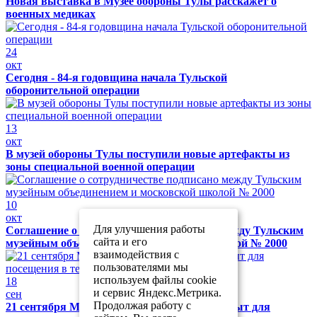
Новая выставка в Музее обороны Тулы расскажет о
военных медиках
24
окт
Сегодня - 84-я годовщина начала Тульской
оборонительной операции
13
окт
В музей обороны Тулы поступили новые артефакты из
зоны специальной военной операции
10
окт
Для улучшения работы
Соглашение о сотрудничестве подписано между Тульским
сайта и его
музейным объединением и московской школой № 2000
взаимодействия с
пользователями мы
используем файлы cookie
18
и сервис Яндекс.Метрика.
сен
Продолжая работу с
21 сентября Музей обороны Тулы будет закрыт для