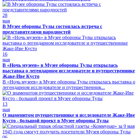
28
мая
В Музее обороны Тулы состоялась встреча с
представителями народностей
16
мая
В «Ночь музеев» в Музее обороны Тулы открылась
выставка о легендарном исследователе и путешественнике
Жаке-Иве Кусто
В «Ночь музеев» в Музее обороны Тулы открылась выставка о
легендарном исследователе и путешественник...
13
мая
О знаменитом путешественнике и исследователе Жаке-Иве
Кусто - большой проект в Музее обороны Тулы
06