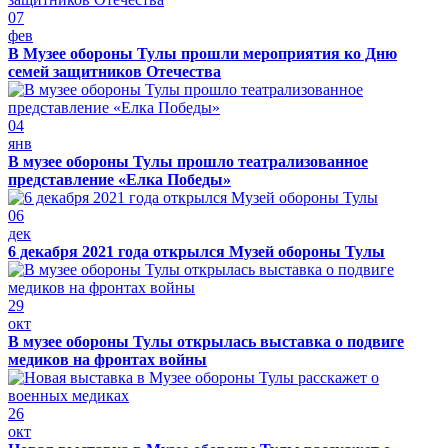
07
фев
В Музее обороны Тулы прошли мероприятия ко Дню
семей защитников Отечества
04
янв
В музее обороны Тулы прошло театрализованное
представление «Елка Победы»
06
дек
6 декабря 2021 года открылся Музей обороны Тулы
29
окт
В музее обороны Тулы открылась выставка о подвиге
медиков на фронтах войны
26
окт