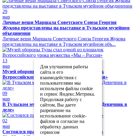
29
мар
Личные вещи Маршала Советского Союза Георгия
Жукова представлены на выставке в Тульском музейном
объединении
Личные вещи Маршала Советского Союза Георгия Жукова
представлены на выставке в Тульском музейном объ...
13
мар
Для улучшения работы
Музей обороны Тулы стал одной из площадок
сайта и его
Всероссийского урока мужества «Мы – Россия»
взаимодействия с
пользователями мы
используем файлы cookie
09
и сервис Яндекс.Метрика.
мар
Продолжая работу с
В Тульском музейном объединении прошёл «Девичник в
сайтом, Вы даете
деле»
разрешение на
использование cookie-
02
файлов и согласие на
мар
обработку данных
Состоялся праздник «Музей собирает друзей»
сервисом