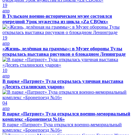
19
апр
В Тульском военно-историческом музее состоялся
очередной Урок мужества из цикла «Zа СВОих»
19
апр
«Жизнь, делённая на граммы»: в Музее обороны Тулы
открылась выставка рисунков о блокадном Ленинграде
10
апр
В парке «Патриот» Тула открылась уличная выставка
«Десять сталинских ударов»
04
апр
В парке «Патриот» Тула открылся военно-мемориальный
комплекс «Бронепоезд №16»
В парке «Патриот» Тула открылся военно-мемориальный
комплекс «Бронепоезд №16»