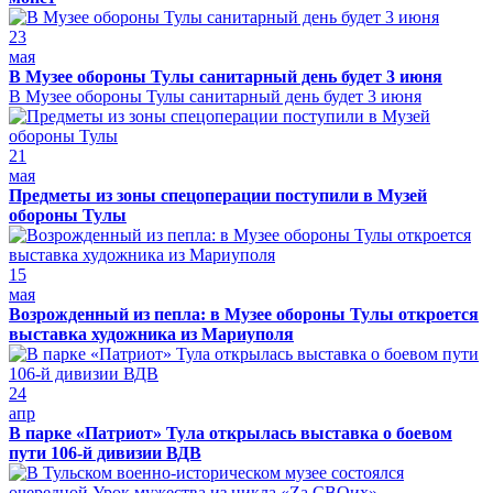
23
мая
В Музее обороны Тулы санитарный день будет 3 июня
В Музее обороны Тулы санитарный день будет 3 июня
21
мая
Предметы из зоны спецоперации поступили в Музей
обороны Тулы
15
мая
Возрожденный из пепла: в Музее обороны Тулы откроется
выставка художника из Мариуполя
24
апр
В парке «Патриот» Тула открылась выставка о боевом
пути 106-й дивизии ВДВ