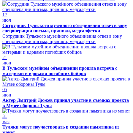
17
июл
Сотрудник Тульского музейного объединения отвез в зону
спецоперации письма, пряники, медсалфетки
Сотрудник Тульского музейного объединения отвез в зону
спецоперации письма, пряники, медсалфетки
21
июн
В Тульском музейном объединении прошла встреча с
матерями и вдовами погибших бойцов
05
июн
Актер Дмитрий Дюжев принял участие в съемках проекта
в Музее обороны Тулы
31
мая
Туляки могут поучаствовать в создании памятника из
монет