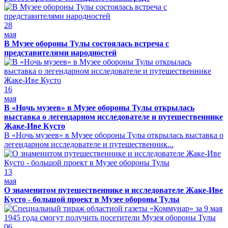
28
мая
В Музее обороны Тулы состоялась встреча с
представителями народностей
16
мая
В «Ночь музеев» в Музее обороны Тулы открылась
выставка о легендарном исследователе и путешественнике
Жаке-Иве Кусто
В «Ночь музеев» в Музее обороны Тулы открылась выставка о
легендарном исследователе и путешественник...
13
мая
О знаменитом путешественнике и исследователе Жаке-Иве
Кусто - большой проект в Музее обороны Тулы
06