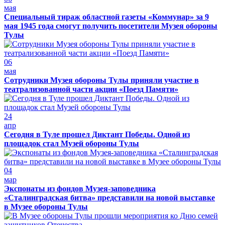
мая
Специальный тираж областной газеты «Коммунар» за 9
мая 1945 года смогут получить посетители Музея обороны
Тулы
06
мая
Сотрудники Музея обороны Тулы приняли участие в
театрализованной части акции «Поезд Памяти»
24
апр
Сегодня в Туле прошел Диктант Победы. Одной из
площадок стал Музей обороны Тулы
04
мар
Экспонаты из фондов Музея-заповедника
«Сталинградская битва» представили на новой выставке
в Музее обороны Тулы