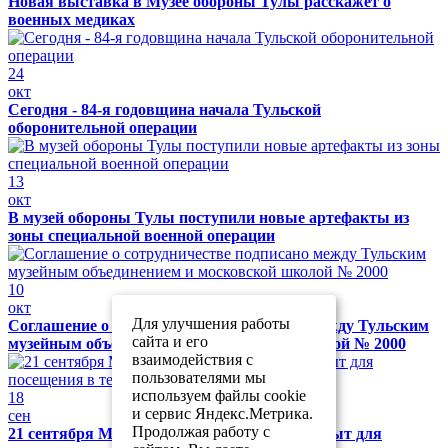
Новая выставка в Музее обороны Тулы расскажет о
военных медиках
24
окт
Сегодня - 84-я годовщина начала Тульской
оборонительной операции
13
окт
В музей обороны Тулы поступили новые артефакты из
зоны специальной военной операции
10
окт
Для улучшения работы
Соглашение о сотрудничестве подписано между Тульским
сайта и его
музейным объединением и московской школой № 2000
взаимодействия с
пользователями мы
используем файлы cookie
18
и сервис Яндекс.Метрика.
сен
Продолжая работу с
21 сентября Музей обороны Тулы будет закрыт для