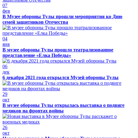
07
фев
В Музее обороны Тулы прошли мероприятия ко Дню
семей защитников Отечества
04
янв
В музее обороны Тулы прошло театрализованное
представление «Елка Победы»
06
дек
6 декабря 2021 года открылся Музей обороны Тулы
29
окт
В музее обороны Тулы открылась выставка о подвиге
медиков на фронтах войны
26
окт