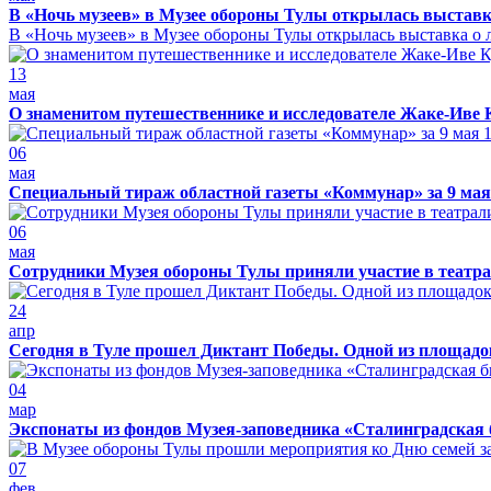
В «Ночь музеев» в Музее обороны Тулы открылась выставк
В «Ночь музеев» в Музее обороны Тулы открылась выставка о л
13
мая
О знаменитом путешественнике и исследователе Жаке-Иве 
06
мая
Специальный тираж областной газеты «Коммунар» за 9 мая
06
мая
Сотрудники Музея обороны Тулы приняли участие в театра
24
апр
Сегодня в Туле прошел Диктант Победы. Одной из площадо
04
мар
Экспонаты из фондов Музея-заповедника «Сталинградская 
07
фев