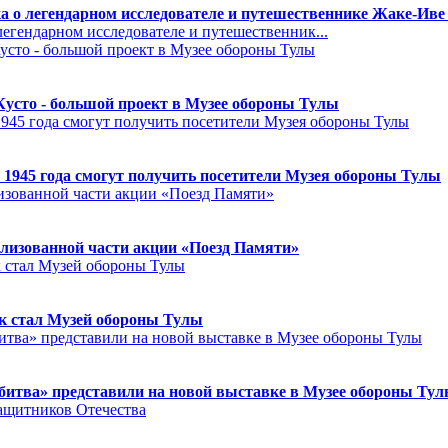
а о легендарном исследователе и путешественнике Жаке-Иве
егендарном исследователе и путешественник...
Кусто - большой проект в Музее обороны Тулы
 1945 года смогут получить посетители Музея обороны Тулы
лизованной части акции «Поезд Памяти»
к стал Музей обороны Тулы
битва» представили на новой выставке в Музее обороны Ту