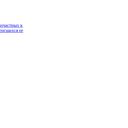
ричастных к
ергшихся ее