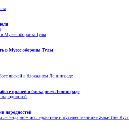
июля
я
еть в Музее обороны Тулы
аботе врачей в блокадном Ленинграде
ми народностей