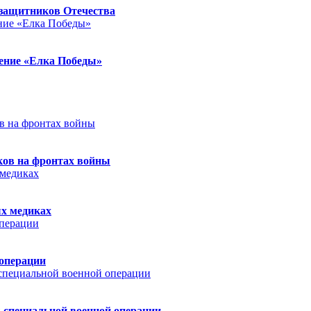
защитников Отечества
ление «Елка Победы»
ков на фронтах войны
ых медиках
 операции
 специальной военной операции