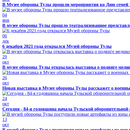
В Музее обороны Тулы прошли мероприятия ко Дню семей 
04
янв
В музее обороны Тулы прошло театрализованное представ
06
дек
6 декабря 2021 года открылся Музей обороны Тулы
29
окт
В музее обороны Тулы открылась выставка о подвиге меди
26
окт
Новая выставка в Музее обороны Тулы расскажет о военн
24
окт
Сегодня - 84-я годовщина начала Тульской оборонительной
13
окт
В музей обороны Тулы поступили новые артефакты из зоны