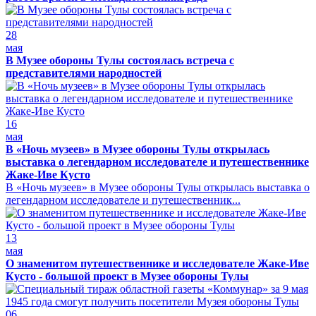
28
мая
В Музее обороны Тулы состоялась встреча с
представителями народностей
16
мая
В «Ночь музеев» в Музее обороны Тулы открылась
выставка о легендарном исследователе и путешественнике
Жаке-Иве Кусто
В «Ночь музеев» в Музее обороны Тулы открылась выставка о
легендарном исследователе и путешественник...
13
мая
О знаменитом путешественнике и исследователе Жаке-Иве
Кусто - большой проект в Музее обороны Тулы
06