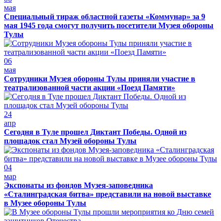
мая
Специальный тираж областной газеты «Коммунар» за 9
мая 1945 года смогут получить посетители Музея обороны
Тулы
06
мая
Сотрудники Музея обороны Тулы приняли участие в
театрализованной части акции «Поезд Памяти»
24
апр
Сегодня в Туле прошел Диктант Победы. Одной из
площадок стал Музей обороны Тулы
04
мар
Экспонаты из фондов Музея-заповедника
«Сталинградская битва» представили на новой выставке
в Музее обороны Тулы