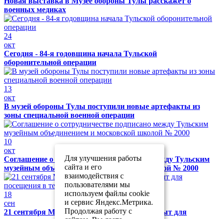
Новая выставка в Музее обороны Тулы расскажет о
военных медиках
24
окт
Сегодня - 84-я годовщина начала Тульской
оборонительной операции
13
окт
В музей обороны Тулы поступили новые артефакты из
зоны специальной военной операции
10
окт
Для улучшения работы
Соглашение о сотрудничестве подписано между Тульским
сайта и его
музейным объединением и московской школой № 2000
взаимодействия с
пользователями мы
используем файлы cookie
18
и сервис Яндекс.Метрика.
сен
Продолжая работу с
21 сентября Музей обороны Тулы будет закрыт для