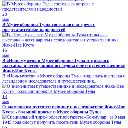
28
мая
В Музее обороны Тулы состоялась встреча с
представителями народностей
16
мая
В «Ночь музеев» в Музее обороны Тулы открылась
выставка о легендарном исследователе и путешественнике
Жаке-Иве Кусто
В «Ночь музеев» в Музее обороны Тулы открылась выставка о
легендарном исследователе и путешественник...
13
мая
О знаменитом путешественнике и исследователе Жаке-Иве
Кусто - большой проект в Музее обороны Тулы
06