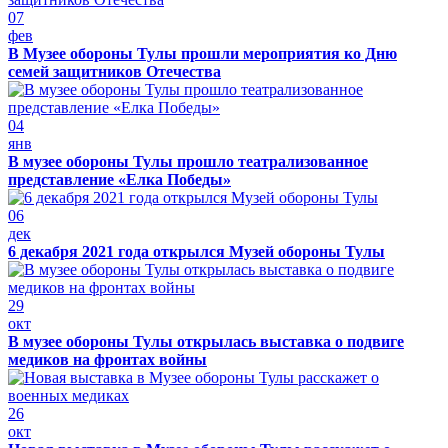
07
фев
В Музее обороны Тулы прошли мероприятия ко Дню
семей защитников Отечества
04
янв
В музее обороны Тулы прошло театрализованное
представление «Елка Победы»
06
дек
6 декабря 2021 года открылся Музей обороны Тулы
29
окт
В музее обороны Тулы открылась выставка о подвиге
медиков на фронтах войны
26
окт