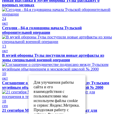
Новая выставка в Музее обороны Тулы расскажет о
военных медиках
24
окт
Сегодня - 84-я годовщина начала Тульской
оборонительной операции
13
окт
В музей обороны Тулы поступили новые артефакты из
зоны специальной военной операции
10
окт
Для улучшения работы
Соглашение о сотрудничестве подписано между Тульским
сайта и его
музейным объединением и московской школой № 2000
взаимодействия с
пользователями мы
используем файлы cookie
18
и сервис Яндекс.Метрика.
сен
Продолжая работу с
21 сентября Музей обороны Тулы будет закрыт для