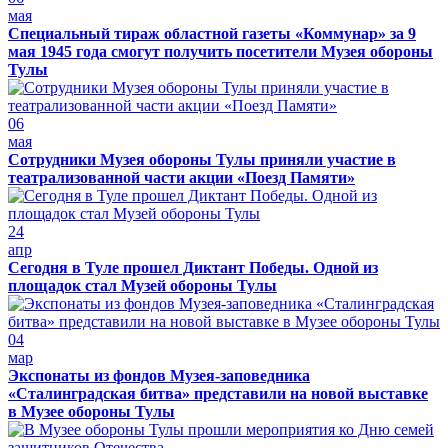
мая
Специальный тираж областной газеты «Коммунар» за 9
мая 1945 года смогут получить посетители Музея обороны
Тулы
06
мая
Сотрудники Музея обороны Тулы приняли участие в
театрализованной части акции «Поезд Памяти»
24
апр
Сегодня в Туле прошел Диктант Победы. Одной из
площадок стал Музей обороны Тулы
04
мар
Экспонаты из фондов Музея-заповедника
«Сталинградская битва» представили на новой выставке
в Музее обороны Тулы