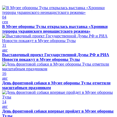
04
сен
В Музее обороны Тулы открылась выставка «Хроники
террора украинского неонацистского режима»
31
авг
Выставочный проект Государственной Думы РФ и РИА
Новости покажут в Музее обороны Тулы
16
авг
День фронтовой собаки в Музее обороны Тулы отметили
масштабным праздником
14
авг
День фронтовой собаки впервые пройдет в Музее обороны
Тулы