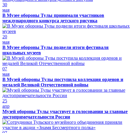
30
мая
В Музее обороны Тулы принимали участников
международного конкурса детского рисунка
20
мая
В Музее обороны Тулы подвели итоги фестиваля
школьных музеев
07
мая
В Музей обороны Тулы поступила коллекция орденов и
медалей Великой Отечественной войны
25
апр
Музей обороны Тулы участвует в голосовании за главные
достопримечательности России
07