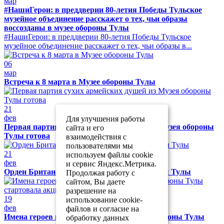
мар
#НашиГерои: в преддверии 80-летия Победы Тульское
музейное объединение расскажет о тех, чьи образы
воссозданы в музее обороны Тулы
#НашиГерои: в преддверии 80-летия Победы Тульское
музейное объединение расскажет о тех, чьи образы в...
06
мар
Встреча к 8 марта в Музее обороны Тулы
21
фев
Для улучшения работы
Первая партия сухих армейских душей из Музея обороны
сайта и его
Тулы готова
взаимодействия с
пользователями мы
21
используем файлы cookie
фев
и сервис Яндекс.Метрика.
Орден Британской империи в Музее обороны Тулы
Продолжая работу с
сайтом, Вы даете
разрешение на
19
использование cookie-
фев
файлов и согласие на
Имена героев на одном полотне: в музее обороны Тулы
обработку данных