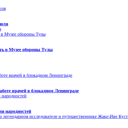
июля
я
еть в Музее обороны Тулы
аботе врачей в блокадном Ленинграде
ми народностей