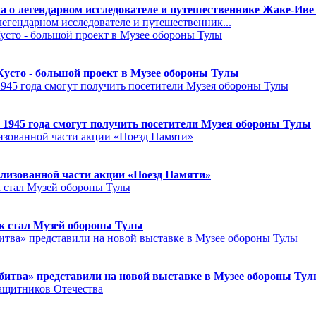
а о легендарном исследователе и путешественнике Жаке-Иве
егендарном исследователе и путешественник...
Кусто - большой проект в Музее обороны Тулы
 1945 года смогут получить посетители Музея обороны Тулы
лизованной части акции «Поезд Памяти»
к стал Музей обороны Тулы
битва» представили на новой выставке в Музее обороны Ту