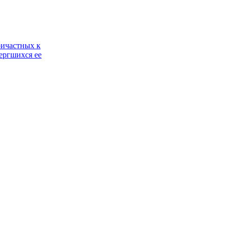
ричастных к
ергшихся ее