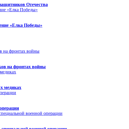
защитников Отечества
ление «Елка Победы»
ков на фронтах войны
ых медиках
 операции
 специальной военной операции