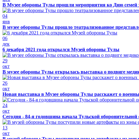
В Музее обороны Тулы прошли мероприятия ко Дню семей 
04
янв
В музее обороны Тулы прошло театрализованное представ
06
дек
6 декабря 2021 года открылся Музей обороны Тулы
29
окт
В музее обороны Тулы открылась выставка о подвиге меди
26
окт
Новая выставка в Музее обороны Тулы расскажет о военн
24
окт
Сегодня - 84-я годовщина начала Тульской оборонительной
13
окт
В музей обороны Тулы поступили новые артефакты из зоны