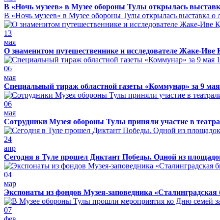
В «Ночь музеев» в Музее обороны Тулы открылась выставк
В «Ночь музеев» в Музее обороны Тулы открылась выставка о л
13
мая
О знаменитом путешественнике и исследователе Жаке-Иве 
06
мая
Специальный тираж областной газеты «Коммунар» за 9 мая
06
мая
Сотрудники Музея обороны Тулы приняли участие в театра
24
апр
Сегодня в Туле прошел Диктант Победы. Одной из площадо
04
мар
Экспонаты из фондов Музея-заповедника «Сталинградская 
07
фев