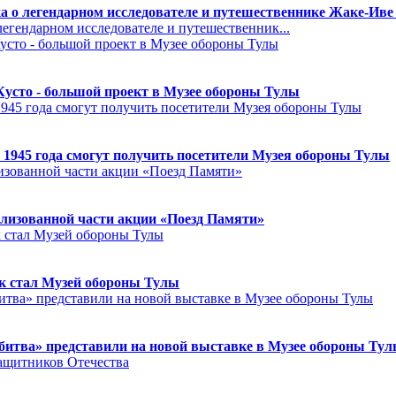
а о легендарном исследователе и путешественнике Жаке-Иве
егендарном исследователе и путешественник...
Кусто - большой проект в Музее обороны Тулы
 1945 года смогут получить посетители Музея обороны Тулы
лизованной части акции «Поезд Памяти»
к стал Музей обороны Тулы
битва» представили на новой выставке в Музее обороны Ту