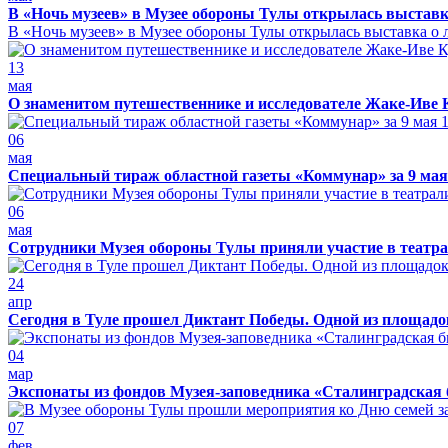
В «Ночь музеев» в Музее обороны Тулы открылась выставк
В «Ночь музеев» в Музее обороны Тулы открылась выставка о л
13
мая
О знаменитом путешественнике и исследователе Жаке-Иве 
06
мая
Специальный тираж областной газеты «Коммунар» за 9 мая
06
мая
Сотрудники Музея обороны Тулы приняли участие в театра
24
апр
Сегодня в Туле прошел Диктант Победы. Одной из площадо
04
мар
Экспонаты из фондов Музея-заповедника «Сталинградская 
07
фев