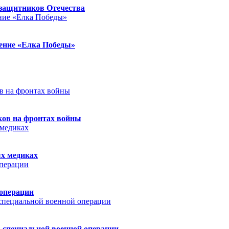
защитников Отечества
ление «Елка Победы»
ков на фронтах войны
ых медиках
 операции
 специальной военной операции