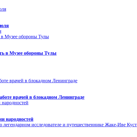
июля
я
еть в Музее обороны Тулы
аботе врачей в блокадном Ленинграде
ми народностей