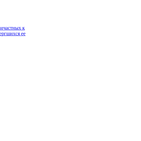
ричастных к
ергшихся ее