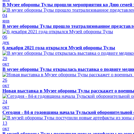
В Музее обороны Тулы прошли мероприятия ко Дню семей 
04
янв
В музее обороны Тулы прошло театрализованное представ
06
дек
6 декабря 2021 года открылся Музей обороны Тулы
29
окт
В музее обороны Тулы открылась выставка о подвиге меди
26
окт
Новая выставка в Музее обороны Тулы расскажет о военн
24
окт
Сегодня - 84-я годовщина начала Тульской оборонительной
13
окт
В музей обороны Тулы поступили новые артефакты из зоны