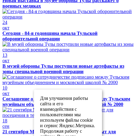
Новая выставка в Музее обороны Тулы расскажет о
военных медиках
24
окт
Сегодня - 84-я годовщина начала Тульской
оборонительной операции
13
окт
В музей обороны Тулы поступили новые артефакты из
зоны специальной военной операции
10
окт
Для улучшения работы
Соглашение о сотрудничестве подписано между Тульским
сайта и его
музейным объединением и московской школой № 2000
взаимодействия с
пользователями мы
используем файлы cookie
18
и сервис Яндекс.Метрика.
сен
Продолжая работу с
21 сентября Музей обороны Тулы будет закрыт для