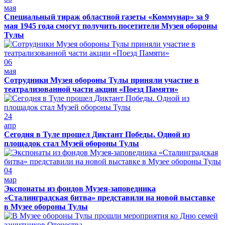
мая
Специальный тираж областной газеты «Коммунар» за 9
мая 1945 года смогут получить посетители Музея обороны
Тулы
06
мая
Сотрудники Музея обороны Тулы приняли участие в
театрализованной части акции «Поезд Памяти»
24
апр
Сегодня в Туле прошел Диктант Победы. Одной из
площадок стал Музей обороны Тулы
04
мар
Экспонаты из фондов Музея-заповедника
«Сталинградская битва» представили на новой выставке
в Музее обороны Тулы