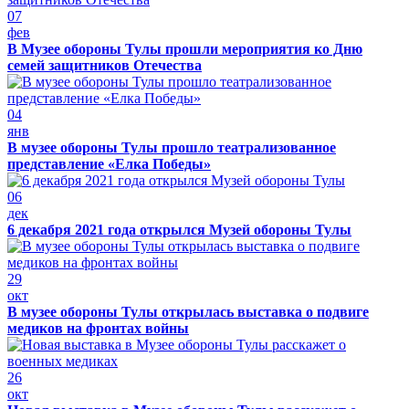
07
фев
В Музее обороны Тулы прошли мероприятия ко Дню
семей защитников Отечества
04
янв
В музее обороны Тулы прошло театрализованное
представление «Елка Победы»
06
дек
6 декабря 2021 года открылся Музей обороны Тулы
29
окт
В музее обороны Тулы открылась выставка о подвиге
медиков на фронтах войны
26
окт