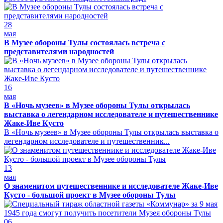
28
мая
В Музее обороны Тулы состоялась встреча с
представителями народностей
16
мая
В «Ночь музеев» в Музее обороны Тулы открылась
выставка о легендарном исследователе и путешественнике
Жаке-Иве Кусто
В «Ночь музеев» в Музее обороны Тулы открылась выставка о
легендарном исследователе и путешественник...
13
мая
О знаменитом путешественнике и исследователе Жаке-Иве
Кусто - большой проект в Музее обороны Тулы
06