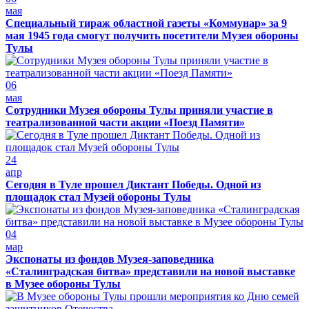
мая
Специальный тираж областной газеты «Коммунар» за 9
мая 1945 года смогут получить посетители Музея обороны
Тулы
06
мая
Сотрудники Музея обороны Тулы приняли участие в
театрализованной части акции «Поезд Памяти»
24
апр
Сегодня в Туле прошел Диктант Победы. Одной из
площадок стал Музей обороны Тулы
04
мар
Экспонаты из фондов Музея-заповедника
«Сталинградская битва» представили на новой выставке
в Музее обороны Тулы