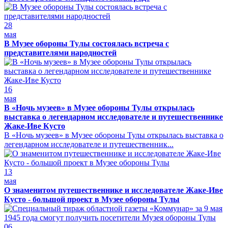
28
мая
В Музее обороны Тулы состоялась встреча с
представителями народностей
16
мая
В «Ночь музеев» в Музее обороны Тулы открылась
выставка о легендарном исследователе и путешественнике
Жаке-Иве Кусто
В «Ночь музеев» в Музее обороны Тулы открылась выставка о
легендарном исследователе и путешественник...
13
мая
О знаменитом путешественнике и исследователе Жаке-Иве
Кусто - большой проект в Музее обороны Тулы
06