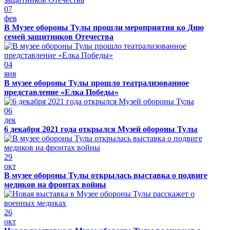
07
фев
В Музее обороны Тулы прошли мероприятия ко Дню
семей защитников Отечества
04
янв
В музее обороны Тулы прошло театрализованное
представление «Елка Победы»
06
дек
6 декабря 2021 года открылся Музей обороны Тулы
29
окт
В музее обороны Тулы открылась выставка о подвиге
медиков на фронтах войны
26
окт