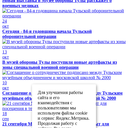
Новая выставка в Музее обороны Тулы расскажет о
военных медиках
24
окт
Сегодня - 84-я годовщина начала Тульской
оборонительной операции
13
окт
В музей обороны Тулы поступили новые артефакты из
зоны специальной военной операции
10
окт
Для улучшения работы
Соглашение о сотрудничестве подписано между Тульским
сайта и его
музейным объединением и московской школой № 2000
взаимодействия с
пользователями мы
используем файлы cookie
18
и сервис Яндекс.Метрика.
сен
Продолжая работу с
21 сентября Музей обороны Тулы будет закрыт для