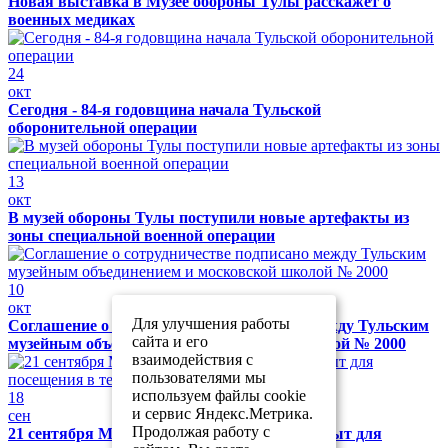
Новая выставка в Музее обороны Тулы расскажет о
военных медиках
24
окт
Сегодня - 84-я годовщина начала Тульской
оборонительной операции
13
окт
В музей обороны Тулы поступили новые артефакты из
зоны специальной военной операции
10
окт
Для улучшения работы
Соглашение о сотрудничестве подписано между Тульским
сайта и его
музейным объединением и московской школой № 2000
взаимодействия с
пользователями мы
используем файлы cookie
18
и сервис Яндекс.Метрика.
сен
Продолжая работу с
21 сентября Музей обороны Тулы будет закрыт для