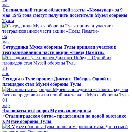
мая
Специальный тираж областной газеты «Коммунар» за 9
мая 1945 года смогут получить посетители Музея обороны
Тулы
06
мая
Сотрудники Музея обороны Тулы приняли участие в
театрализованной части акции «Поезд Памяти»
24
апр
Сегодня в Туле прошел Диктант Победы. Одной из
площадок стал Музей обороны Тулы
04
мар
Экспонаты из фондов Музея-заповедника
«Сталинградская битва» представили на новой выставке
в Музее обороны Тулы