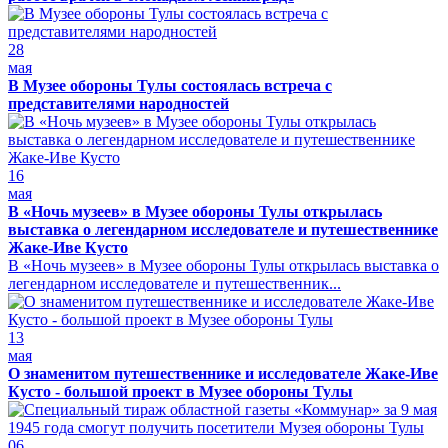
28
мая
В Музее обороны Тулы состоялась встреча с
представителями народностей
16
мая
В «Ночь музеев» в Музее обороны Тулы открылась
выставка о легендарном исследователе и путешественнике
Жаке-Иве Кусто
В «Ночь музеев» в Музее обороны Тулы открылась выставка о
легендарном исследователе и путешественник...
13
мая
О знаменитом путешественнике и исследователе Жаке-Иве
Кусто - большой проект в Музее обороны Тулы
06