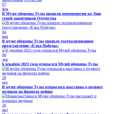
07
фев
В Музее обороны Тулы прошли мероприятия ко Дню
семей защитников Отечества
04
янв
В музее обороны Тулы прошло театрализованное
представление «Елка Победы»
06
дек
6 декабря 2021 года открылся Музей обороны Тулы
29
окт
В музее обороны Тулы открылась выставка о подвиге
медиков на фронтах войны
26
окт