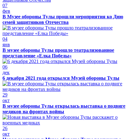
07
фев
В Музее обороны Тулы прошли мероприятия ко Дню
семей защитников Отечества
04
янв
В музее обороны Тулы прошло театрализованное
представление «Елка Победы»
06
дек
6 декабря 2021 года открылся Музей обороны Тулы
29
окт
В музее обороны Тулы открылась выставка о подвиге
медиков на фронтах войны
26
окт