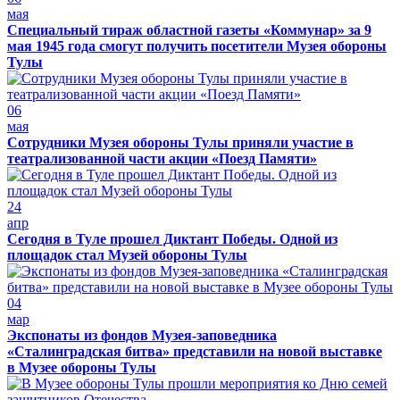
мая
Специальный тираж областной газеты «Коммунар» за 9
мая 1945 года смогут получить посетители Музея обороны
Тулы
06
мая
Сотрудники Музея обороны Тулы приняли участие в
театрализованной части акции «Поезд Памяти»
24
апр
Сегодня в Туле прошел Диктант Победы. Одной из
площадок стал Музей обороны Тулы
04
мар
Экспонаты из фондов Музея-заповедника
«Сталинградская битва» представили на новой выставке
в Музее обороны Тулы