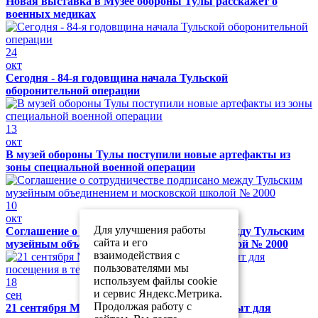
Новая выставка в Музее обороны Тулы расскажет о
военных медиках
24
окт
Сегодня - 84-я годовщина начала Тульской
оборонительной операции
13
окт
В музей обороны Тулы поступили новые артефакты из
зоны специальной военной операции
10
окт
Для улучшения работы
Соглашение о сотрудничестве подписано между Тульским
сайта и его
музейным объединением и московской школой № 2000
взаимодействия с
пользователями мы
используем файлы cookie
18
и сервис Яндекс.Метрика.
сен
Продолжая работу с
21 сентября Музей обороны Тулы будет закрыт для