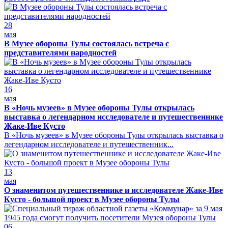
28
мая
В Музее обороны Тулы состоялась встреча с
представителями народностей
16
мая
В «Ночь музеев» в Музее обороны Тулы открылась
выставка о легендарном исследователе и путешественнике
Жаке-Иве Кусто
В «Ночь музеев» в Музее обороны Тулы открылась выставка о
легендарном исследователе и путешественник...
13
мая
О знаменитом путешественнике и исследователе Жаке-Иве
Кусто - большой проект в Музее обороны Тулы
06