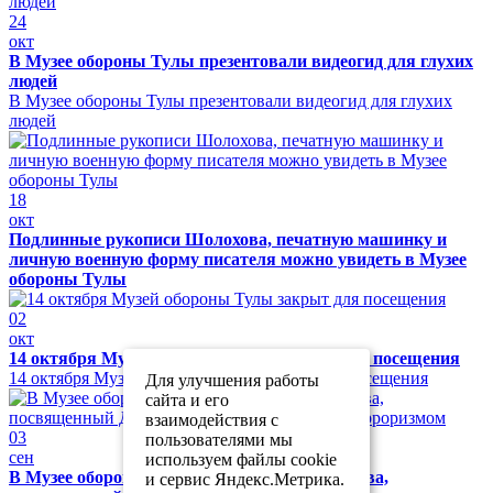
24
окт
В Музее обороны Тулы презентовали видеогид для глухих
людей
В Музее обороны Тулы презентовали видеогид для глухих
людей
18
окт
Подлинные рукописи Шолохова, печатную машинку и
личную военную форму писателя можно увидеть в Музее
обороны Тулы
02
окт
14 октября Музей обороны Тулы закрыт для посещения
14 октября Музей обороны Тулы закрыт для посещения
Для улучшения работы
сайта и его
взаимодействия с
03
пользователями мы
сен
используем файлы cookie
В Музее обороны Тулы прошел урок мужества,
и сервис Яндекс.Метрика.