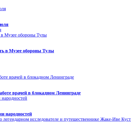
июля
я
еть в Музее обороны Тулы
аботе врачей в блокадном Ленинграде
ми народностей