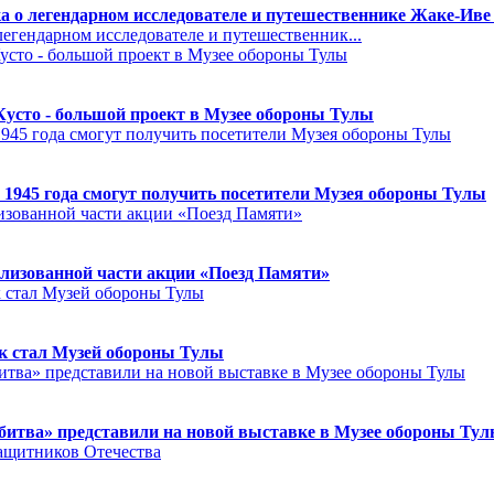
а о легендарном исследователе и путешественнике Жаке-Иве
егендарном исследователе и путешественник...
Кусто - большой проект в Музее обороны Тулы
 1945 года смогут получить посетители Музея обороны Тулы
лизованной части акции «Поезд Памяти»
к стал Музей обороны Тулы
битва» представили на новой выставке в Музее обороны Ту