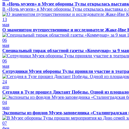
В «Ночь музеев» в Музее обороны Тулы открылась выставк
В «Ночь музеев» в Музее обороны Тулы открылась выставка о л
13
мая
О знаменитом путешественнике и исследователе Жаке-Иве 
06
мая
Специальный тираж областной газеты «Коммунар» за 9 мая
06
мая
Сотрудники Музея обороны Тулы приняли участие в театра
24
апр
Сегодня в Туле прошел Диктант Победы. Одной из площадо
04
мар
Экспонаты из фондов Музея-заповедника «Сталинградская 
07
фев