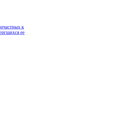
ричастных к
ергшихся ее