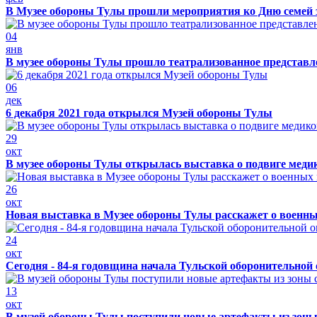
В Музее обороны Тулы прошли мероприятия ко Дню семей 
04
янв
В музее обороны Тулы прошло театрализованное представ
06
дек
6 декабря 2021 года открылся Музей обороны Тулы
29
окт
В музее обороны Тулы открылась выставка о подвиге меди
26
окт
Новая выставка в Музее обороны Тулы расскажет о военн
24
окт
Сегодня - 84-я годовщина начала Тульской оборонительной
13
окт
В музей обороны Тулы поступили новые артефакты из зоны