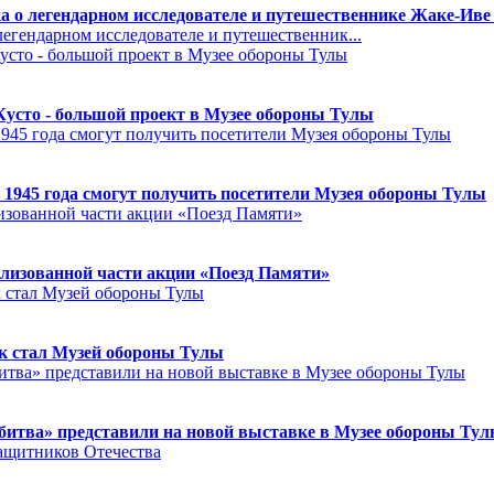
а о легендарном исследователе и путешественнике Жаке-Иве
егендарном исследователе и путешественник...
Кусто - большой проект в Музее обороны Тулы
 1945 года смогут получить посетители Музея обороны Тулы
лизованной части акции «Поезд Памяти»
к стал Музей обороны Тулы
битва» представили на новой выставке в Музее обороны Ту