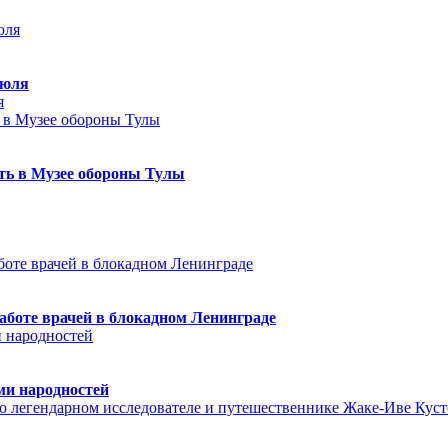
июля
я
еть в Музее обороны Тулы
аботе врачей в блокадном Ленинграде
ми народностей