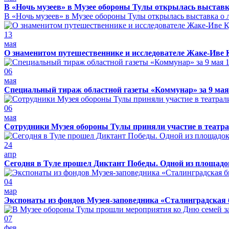
В «Ночь музеев» в Музее обороны Тулы открылась выставк
В «Ночь музеев» в Музее обороны Тулы открылась выставка о л
13
мая
О знаменитом путешественнике и исследователе Жаке-Иве 
06
мая
Специальный тираж областной газеты «Коммунар» за 9 мая
06
мая
Сотрудники Музея обороны Тулы приняли участие в театра
24
апр
Сегодня в Туле прошел Диктант Победы. Одной из площадо
04
мар
Экспонаты из фондов Музея-заповедника «Сталинградская 
07
фев