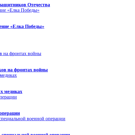
защитников Отечества
ление «Елка Победы»
ков на фронтах войны
ых медиках
 операции
 специальной военной операции