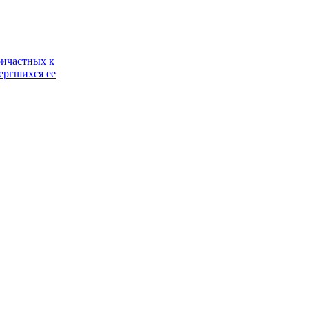
ричастных к
ергшихся ее