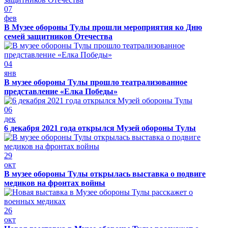
07
фев
В Музее обороны Тулы прошли мероприятия ко Дню
семей защитников Отечества
04
янв
В музее обороны Тулы прошло театрализованное
представление «Елка Победы»
06
дек
6 декабря 2021 года открылся Музей обороны Тулы
29
окт
В музее обороны Тулы открылась выставка о подвиге
медиков на фронтах войны
26
окт