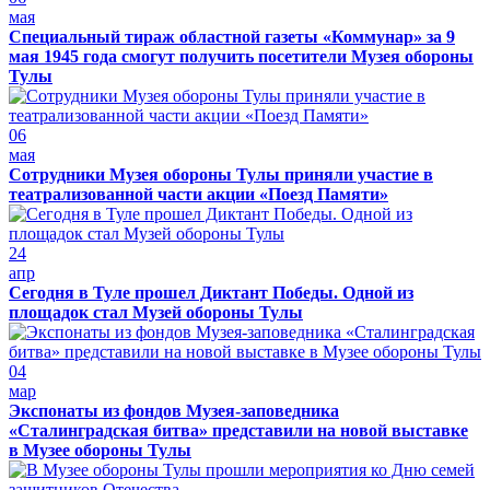
мая
Специальный тираж областной газеты «Коммунар» за 9
мая 1945 года смогут получить посетители Музея обороны
Тулы
06
мая
Сотрудники Музея обороны Тулы приняли участие в
театрализованной части акции «Поезд Памяти»
24
апр
Сегодня в Туле прошел Диктант Победы. Одной из
площадок стал Музей обороны Тулы
04
мар
Экспонаты из фондов Музея-заповедника
«Сталинградская битва» представили на новой выставке
в Музее обороны Тулы