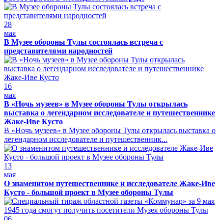
28
мая
В Музее обороны Тулы состоялась встреча с
представителями народностей
16
мая
В «Ночь музеев» в Музее обороны Тулы открылась
выставка о легендарном исследователе и путешественнике
Жаке-Иве Кусто
В «Ночь музеев» в Музее обороны Тулы открылась выставка о
легендарном исследователе и путешественник...
13
мая
О знаменитом путешественнике и исследователе Жаке-Иве
Кусто - большой проект в Музее обороны Тулы
06