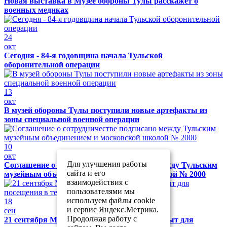
Новая выставка в Музее обороны Тулы расскажет о
военных медиках
24
окт
Сегодня - 84-я годовщина начала Тульской
оборонительной операции
13
окт
В музей обороны Тулы поступили новые артефакты из
зоны специальной военной операции
10
окт
Для улучшения работы
Соглашение о сотрудничестве подписано между Тульским
сайта и его
музейным объединением и московской школой № 2000
взаимодействия с
пользователями мы
используем файлы cookie
18
и сервис Яндекс.Метрика.
сен
Продолжая работу с
21 сентября Музей обороны Тулы будет закрыт для