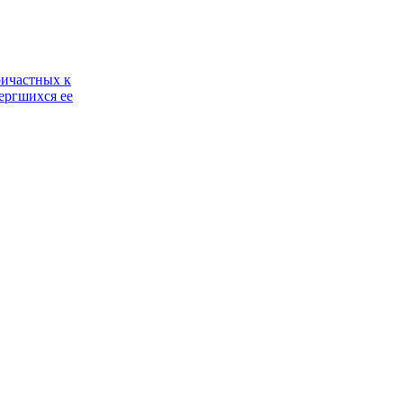
ричастных к
ергшихся ее