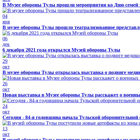
В Музее обороны Тулы прошли мероприятия ко Дню семей 
04
янв
В музее обороны Тулы прошло театрализованное представ
06
дек
6 декабря 2021 года открылся Музей обороны Тулы
29
окт
В музее обороны Тулы открылась выставка о подвиге меди
26
окт
Новая выставка в Музее обороны Тулы расскажет о военн
24
окт
Сегодня - 84-я годовщина начала Тульской оборонительной
13
окт
В музей обороны Тулы поступили новые артефакты из зоны