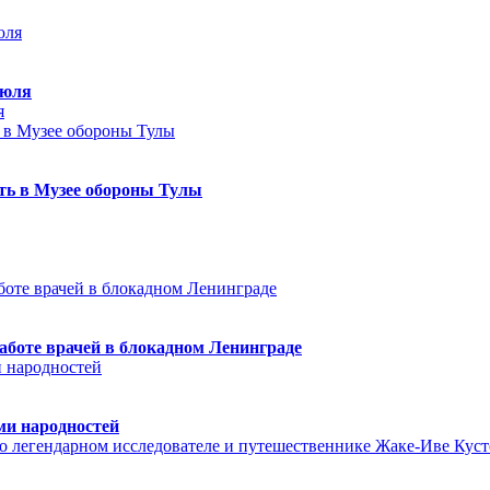
июля
я
еть в Музее обороны Тулы
аботе врачей в блокадном Ленинграде
ми народностей