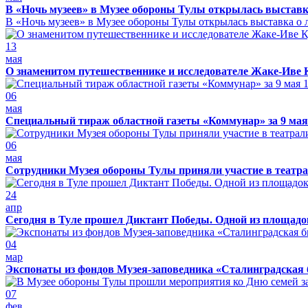
В «Ночь музеев» в Музее обороны Тулы открылась выставк
В «Ночь музеев» в Музее обороны Тулы открылась выставка о л
13
мая
О знаменитом путешественнике и исследователе Жаке-Иве 
06
мая
Специальный тираж областной газеты «Коммунар» за 9 мая
06
мая
Сотрудники Музея обороны Тулы приняли участие в театра
24
апр
Сегодня в Туле прошел Диктант Победы. Одной из площадо
04
мар
Экспонаты из фондов Музея-заповедника «Сталинградская 
07
фев