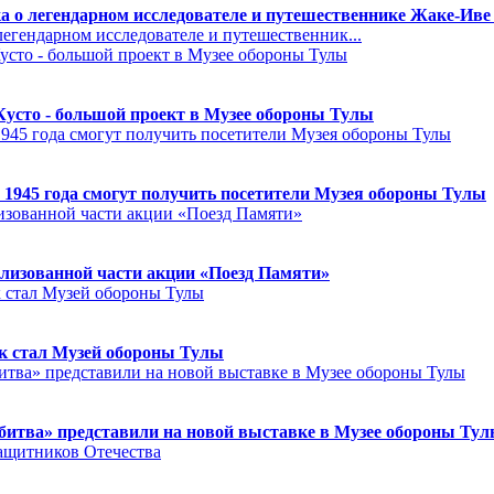
а о легендарном исследователе и путешественнике Жаке-Иве
егендарном исследователе и путешественник...
Кусто - большой проект в Музее обороны Тулы
 1945 года смогут получить посетители Музея обороны Тулы
лизованной части акции «Поезд Памяти»
к стал Музей обороны Тулы
битва» представили на новой выставке в Музее обороны Ту