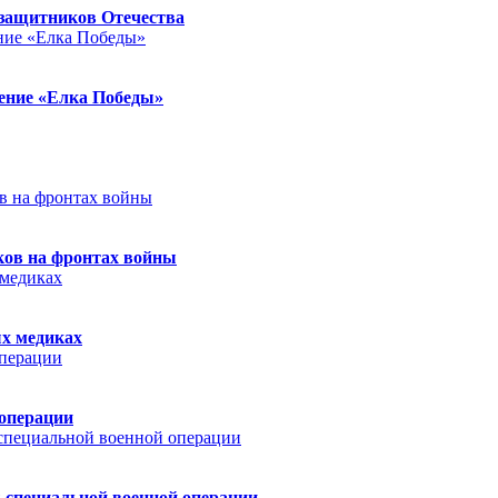
защитников Отечества
ление «Елка Победы»
ков на фронтах войны
ых медиках
 операции
 специальной военной операции