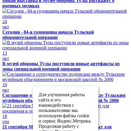
Новая выставка в Музее обороны Тулы расскажет о
военных медиках
24
окт
Сегодня - 84-я годовщина начала Тульской
оборонительной операции
13
окт
В музей обороны Тулы поступили новые артефакты из
зоны специальной военной операции
10
окт
Для улучшения работы
Соглашение о сотрудничестве подписано между Тульским
сайта и его
музейным объединением и московской школой № 2000
взаимодействия с
пользователями мы
используем файлы cookie
18
и сервис Яндекс.Метрика.
сен
Продолжая работу с
21 сентября Музей обороны Тулы будет закрыт для