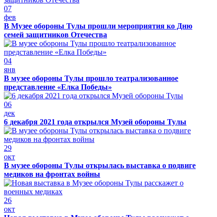
07
фев
В Музее обороны Тулы прошли мероприятия ко Дню
семей защитников Отечества
04
янв
В музее обороны Тулы прошло театрализованное
представление «Елка Победы»
06
дек
6 декабря 2021 года открылся Музей обороны Тулы
29
окт
В музее обороны Тулы открылась выставка о подвиге
медиков на фронтах войны
26
окт