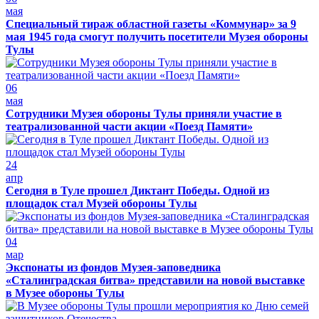
мая
Специальный тираж областной газеты «Коммунар» за 9
мая 1945 года смогут получить посетители Музея обороны
Тулы
06
мая
Сотрудники Музея обороны Тулы приняли участие в
театрализованной части акции «Поезд Памяти»
24
апр
Сегодня в Туле прошел Диктант Победы. Одной из
площадок стал Музей обороны Тулы
04
мар
Экспонаты из фондов Музея-заповедника
«Сталинградская битва» представили на новой выставке
в Музее обороны Тулы