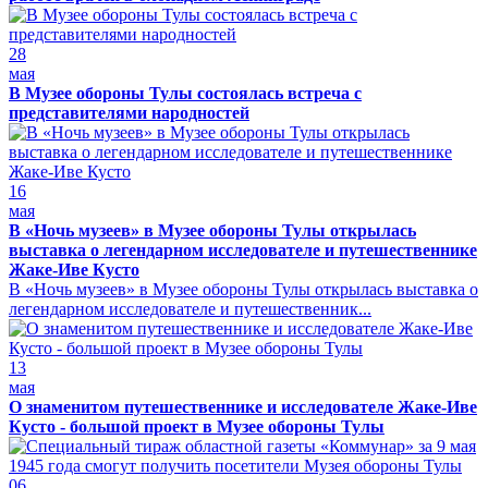
28
мая
В Музее обороны Тулы состоялась встреча с
представителями народностей
16
мая
В «Ночь музеев» в Музее обороны Тулы открылась
выставка о легендарном исследователе и путешественнике
Жаке-Иве Кусто
В «Ночь музеев» в Музее обороны Тулы открылась выставка о
легендарном исследователе и путешественник...
13
мая
О знаменитом путешественнике и исследователе Жаке-Иве
Кусто - большой проект в Музее обороны Тулы
06