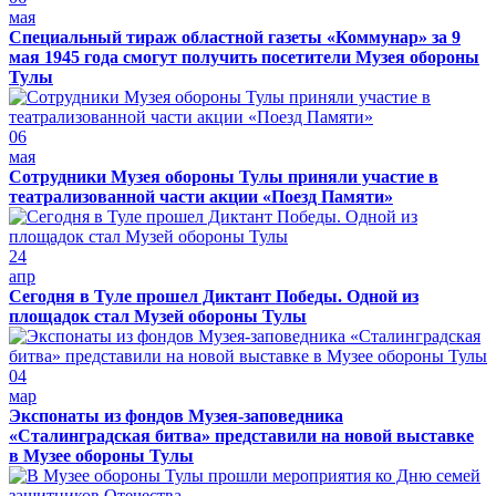
мая
Специальный тираж областной газеты «Коммунар» за 9
мая 1945 года смогут получить посетители Музея обороны
Тулы
06
мая
Сотрудники Музея обороны Тулы приняли участие в
театрализованной части акции «Поезд Памяти»
24
апр
Сегодня в Туле прошел Диктант Победы. Одной из
площадок стал Музей обороны Тулы
04
мар
Экспонаты из фондов Музея-заповедника
«Сталинградская битва» представили на новой выставке
в Музее обороны Тулы