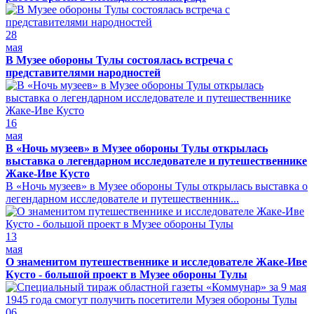
28
мая
В Музее обороны Тулы состоялась встреча с
представителями народностей
16
мая
В «Ночь музеев» в Музее обороны Тулы открылась
выставка о легендарном исследователе и путешественнике
Жаке-Иве Кусто
В «Ночь музеев» в Музее обороны Тулы открылась выставка о
легендарном исследователе и путешественник...
13
мая
О знаменитом путешественнике и исследователе Жаке-Иве
Кусто - большой проект в Музее обороны Тулы
06