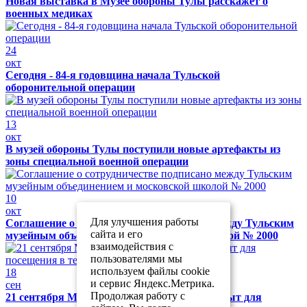
Новая выставка в Музее обороны Тулы расскажет о
военных медиках
24
окт
Сегодня - 84-я годовщина начала Тульской
оборонительной операции
13
окт
В музей обороны Тулы поступили новые артефакты из
зоны специальной военной операции
10
окт
Для улучшения работы
Соглашение о сотрудничестве подписано между Тульским
сайта и его
музейным объединением и московской школой № 2000
взаимодействия с
пользователями мы
используем файлы cookie
18
и сервис Яндекс.Метрика.
сен
Продолжая работу с
21 сентября Музей обороны Тулы будет закрыт для