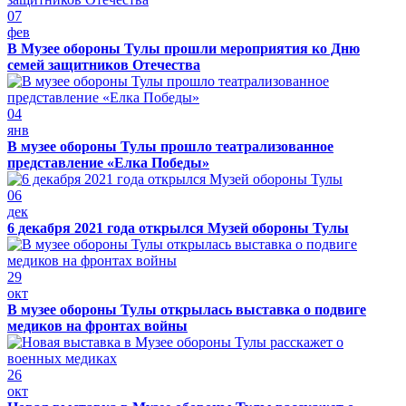
07
фев
В Музее обороны Тулы прошли мероприятия ко Дню
семей защитников Отечества
04
янв
В музее обороны Тулы прошло театрализованное
представление «Елка Победы»
06
дек
6 декабря 2021 года открылся Музей обороны Тулы
29
окт
В музее обороны Тулы открылась выставка о подвиге
медиков на фронтах войны
26
окт