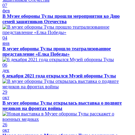
07
фев
В Музее обороны Тулы прошли мероприятия ко Дню
семей защитников Отечества
04
янв
В музее обороны Тулы прошло театрализованное
представление «Елка Победы»
06
дек
6 декабря 2021 года открылся Музей обороны Тулы
29
окт
В музее обороны Тулы открылась выставка о подвиге
медиков на фронтах войны
26
окт