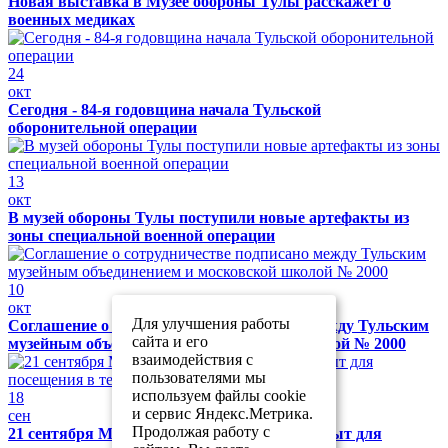
Новая выставка в Музее обороны Тулы расскажет о
военных медиках
24
окт
Сегодня - 84-я годовщина начала Тульской
оборонительной операции
13
окт
В музей обороны Тулы поступили новые артефакты из
зоны специальной военной операции
10
окт
Для улучшения работы
Соглашение о сотрудничестве подписано между Тульским
сайта и его
музейным объединением и московской школой № 2000
взаимодействия с
пользователями мы
используем файлы cookie
18
и сервис Яндекс.Метрика.
сен
Продолжая работу с
21 сентября Музей обороны Тулы будет закрыт для