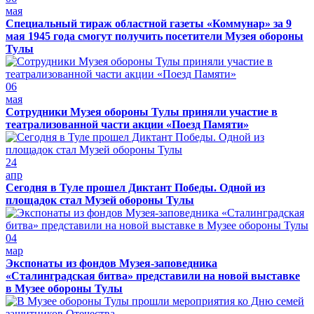
мая
Специальный тираж областной газеты «Коммунар» за 9
мая 1945 года смогут получить посетители Музея обороны
Тулы
06
мая
Сотрудники Музея обороны Тулы приняли участие в
театрализованной части акции «Поезд Памяти»
24
апр
Сегодня в Туле прошел Диктант Победы. Одной из
площадок стал Музей обороны Тулы
04
мар
Экспонаты из фондов Музея-заповедника
«Сталинградская битва» представили на новой выставке
в Музее обороны Тулы