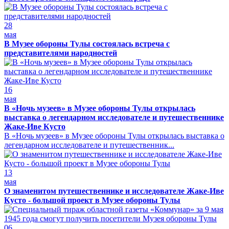
28
мая
В Музее обороны Тулы состоялась встреча с
представителями народностей
16
мая
В «Ночь музеев» в Музее обороны Тулы открылась
выставка о легендарном исследователе и путешественнике
Жаке-Иве Кусто
В «Ночь музеев» в Музее обороны Тулы открылась выставка о
легендарном исследователе и путешественник...
13
мая
О знаменитом путешественнике и исследователе Жаке-Иве
Кусто - большой проект в Музее обороны Тулы
06