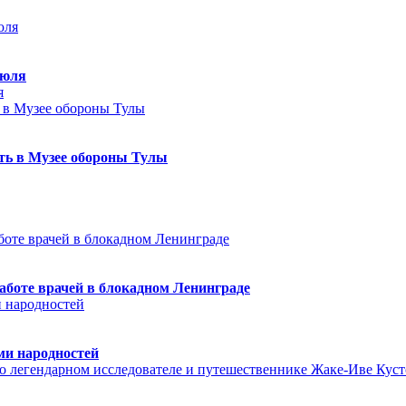
июля
я
еть в Музее обороны Тулы
аботе врачей в блокадном Ленинграде
ми народностей