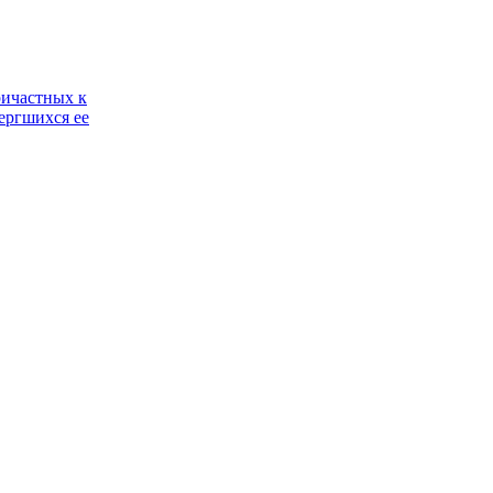
ричастных к
ергшихся ее