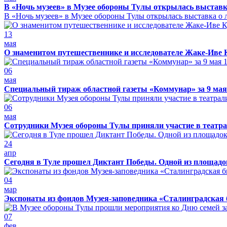
В «Ночь музеев» в Музее обороны Тулы открылась выставк
В «Ночь музеев» в Музее обороны Тулы открылась выставка о л
13
мая
О знаменитом путешественнике и исследователе Жаке-Иве 
06
мая
Специальный тираж областной газеты «Коммунар» за 9 мая
06
мая
Сотрудники Музея обороны Тулы приняли участие в театра
24
апр
Сегодня в Туле прошел Диктант Победы. Одной из площадо
04
мар
Экспонаты из фондов Музея-заповедника «Сталинградская 
07
фев