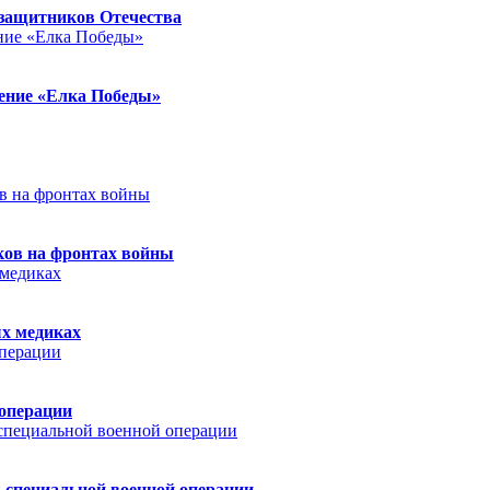
защитников Отечества
ление «Елка Победы»
ков на фронтах войны
ых медиках
 операции
 специальной военной операции