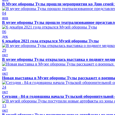
В Музее обороны Тулы прошли мероприятия ко Дню семей 
04
янв
В музее обороны Тулы прошло театрализованное представ
06
дек
6 декабря 2021 года открылся Музей обороны Тулы
29
окт
В музее обороны Тулы открылась выставка о подвиге меди
26
окт
Новая выставка в Музее обороны Тулы расскажет о военн
24
окт
Сегодня - 84-я годовщина начала Тульской оборонительной
13
окт
В музей обороны Тулы поступили новые артефакты из зоны