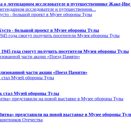
а о легендарном исследователе и путешественнике Жаке-Иве
егендарном исследователе и путешественник...
Кусто - большой проект в Музее обороны Тулы
 1945 года смогут получить посетители Музея обороны Тулы
лизованной части акции «Поезд Памяти»
к стал Музей обороны Тулы
битва» представили на новой выставке в Музее обороны Ту