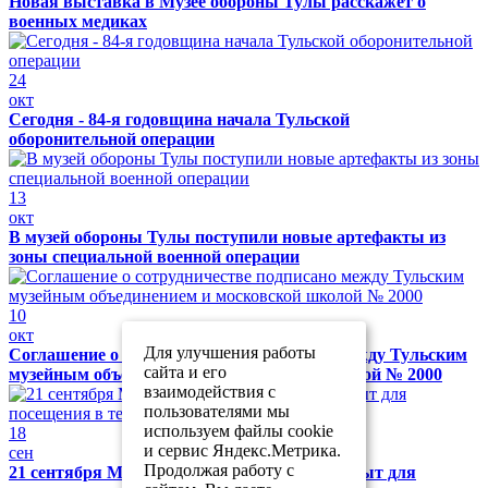
Новая выставка в Музее обороны Тулы расскажет о
военных медиках
24
окт
Сегодня - 84-я годовщина начала Тульской
оборонительной операции
13
окт
В музей обороны Тулы поступили новые артефакты из
зоны специальной военной операции
10
окт
Для улучшения работы
Соглашение о сотрудничестве подписано между Тульским
сайта и его
музейным объединением и московской школой № 2000
взаимодействия с
пользователями мы
используем файлы cookie
18
и сервис Яндекс.Метрика.
сен
Продолжая работу с
21 сентября Музей обороны Тулы будет закрыт для