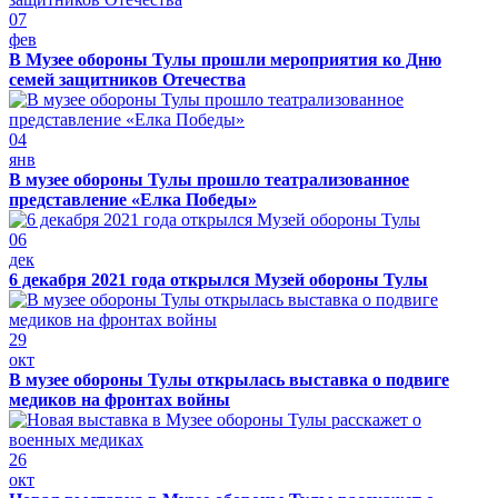
07
фев
В Музее обороны Тулы прошли мероприятия ко Дню
семей защитников Отечества
04
янв
В музее обороны Тулы прошло театрализованное
представление «Елка Победы»
06
дек
6 декабря 2021 года открылся Музей обороны Тулы
29
окт
В музее обороны Тулы открылась выставка о подвиге
медиков на фронтах войны
26
окт