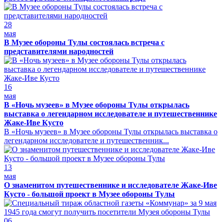
28
мая
В Музее обороны Тулы состоялась встреча с
представителями народностей
16
мая
В «Ночь музеев» в Музее обороны Тулы открылась
выставка о легендарном исследователе и путешественнике
Жаке-Иве Кусто
В «Ночь музеев» в Музее обороны Тулы открылась выставка о
легендарном исследователе и путешественник...
13
мая
О знаменитом путешественнике и исследователе Жаке-Иве
Кусто - большой проект в Музее обороны Тулы
06