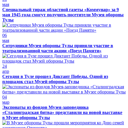
мая
Специальный тираж областной газеты «Коммунар» за 9
мая 1945 года смогут получить посетители Музея обороны
Тулы
06
мая
Сотрудники Музея обороны Тулы приняли участие в
театрализованной части акции «Поезд Памяти»
24
апр
Сегодня в Туле прошел Диктант Победы. Одной из
площадок стал Музей обороны Тулы
04
мар
Экспонаты из фондов Музея-заповедника
«Сталинградская битва» представили на новой выставке
в Музее обороны Тулы