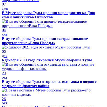
07
фев
В Музее обороны Тулы прошли мероприятия ко Дню
семей защитников Отечества
04
янв
В музее обороны Тулы прошло театрализованное
представление «Елка Победы»
06
дек
6 декабря 2021 года открылся Музей обороны Тулы
29
окт
В музее обороны Тулы открылась выставка о подвиге
медиков на фронтах войны
26
окт