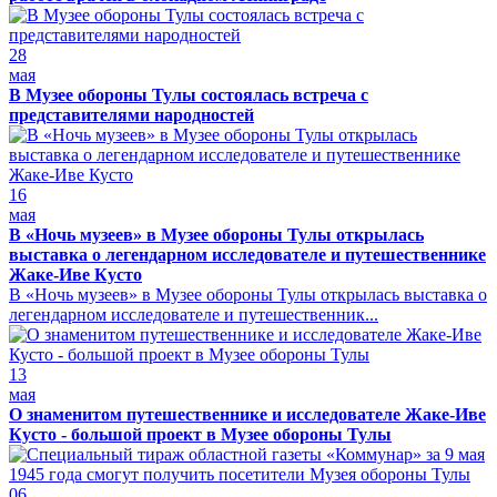
28
мая
В Музее обороны Тулы состоялась встреча с
представителями народностей
16
мая
В «Ночь музеев» в Музее обороны Тулы открылась
выставка о легендарном исследователе и путешественнике
Жаке-Иве Кусто
В «Ночь музеев» в Музее обороны Тулы открылась выставка о
легендарном исследователе и путешественник...
13
мая
О знаменитом путешественнике и исследователе Жаке-Иве
Кусто - большой проект в Музее обороны Тулы
06