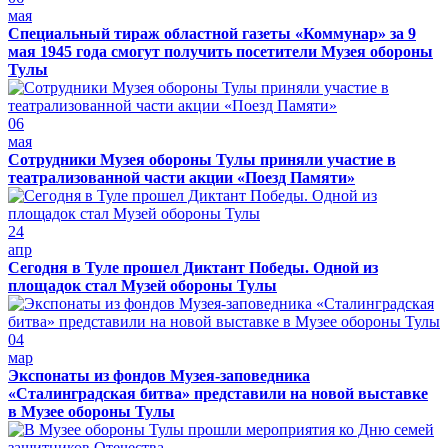
мая
Специальный тираж областной газеты «Коммунар» за 9
мая 1945 года смогут получить посетители Музея обороны
Тулы
06
мая
Сотрудники Музея обороны Тулы приняли участие в
театрализованной части акции «Поезд Памяти»
24
апр
Сегодня в Туле прошел Диктант Победы. Одной из
площадок стал Музей обороны Тулы
04
мар
Экспонаты из фондов Музея-заповедника
«Сталинградская битва» представили на новой выставке
в Музее обороны Тулы