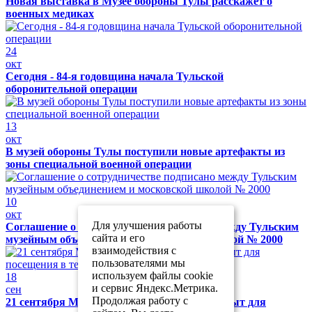
Новая выставка в Музее обороны Тулы расскажет о
военных медиках
24
окт
Сегодня - 84-я годовщина начала Тульской
оборонительной операции
13
окт
В музей обороны Тулы поступили новые артефакты из
зоны специальной военной операции
10
окт
Для улучшения работы
Соглашение о сотрудничестве подписано между Тульским
сайта и его
музейным объединением и московской школой № 2000
взаимодействия с
пользователями мы
используем файлы cookie
18
и сервис Яндекс.Метрика.
сен
Продолжая работу с
21 сентября Музей обороны Тулы будет закрыт для