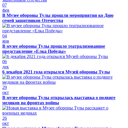
07
фев
В Музее обороны Тулы прошли мероприятия ко Дню
семей защитников Отечества
04
янв
В музее обороны Тулы прошло театрализованное
представление «Елка Победы»
06
дек
6 декабря 2021 года открылся Музей обороны Тулы
29
окт
В музее обороны Тулы открылась выставка о подвиге
медиков на фронтах войны
26
окт