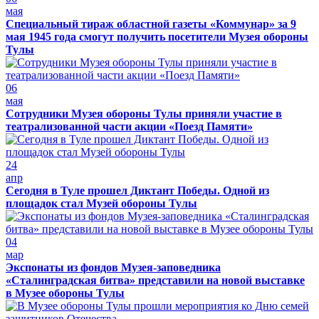
мая
Специальный тираж областной газеты «Коммунар» за 9
мая 1945 года смогут получить посетители Музея обороны
Тулы
06
мая
Сотрудники Музея обороны Тулы приняли участие в
театрализованной части акции «Поезд Памяти»
24
апр
Сегодня в Туле прошел Диктант Победы. Одной из
площадок стал Музей обороны Тулы
04
мар
Экспонаты из фондов Музея-заповедника
«Сталинградская битва» представили на новой выставке
в Музее обороны Тулы