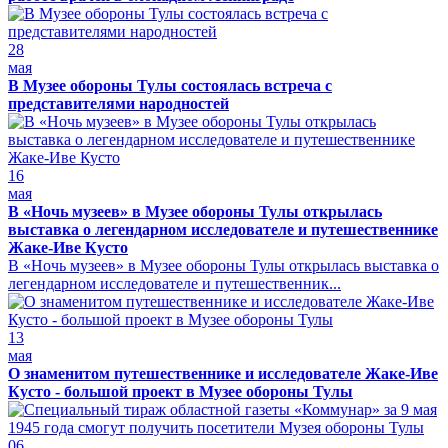
28
мая
В Музее обороны Тулы состоялась встреча с
представителями народностей
16
мая
В «Ночь музеев» в Музее обороны Тулы открылась
выставка о легендарном исследователе и путешественнике
Жаке-Иве Кусто
В «Ночь музеев» в Музее обороны Тулы открылась выставка о
легендарном исследователе и путешественник...
13
мая
О знаменитом путешественнике и исследователе Жаке-Иве
Кусто - большой проект в Музее обороны Тулы
06