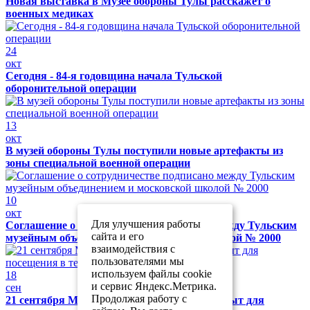
Новая выставка в Музее обороны Тулы расскажет о
военных медиках
24
окт
Сегодня - 84-я годовщина начала Тульской
оборонительной операции
13
окт
В музей обороны Тулы поступили новые артефакты из
зоны специальной военной операции
10
окт
Для улучшения работы
Соглашение о сотрудничестве подписано между Тульским
сайта и его
музейным объединением и московской школой № 2000
взаимодействия с
пользователями мы
используем файлы cookie
18
и сервис Яндекс.Метрика.
сен
Продолжая работу с
21 сентября Музей обороны Тулы будет закрыт для