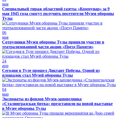
мая
Специальный тираж областной газеты «Коммунар» за 9
мая 1945 года смогут получить посетители Музея обороны
Тулы
06
мая
Сотрудники Музея обороны Тулы приняли участие в
театрализованной части акции «Поезд Памяти»
24
апр
Сегодня в Туле прошел Диктант Победы. Одной из
площадок стал Музей обороны Тулы
04
мар
Экспонаты из фондов Музея-заповедника
«Сталинградская битва» представили на новой выставке
в Музее обороны Тулы