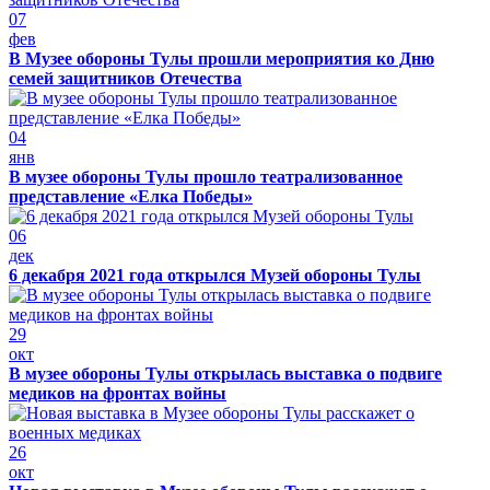
07
фев
В Музее обороны Тулы прошли мероприятия ко Дню
семей защитников Отечества
04
янв
В музее обороны Тулы прошло театрализованное
представление «Елка Победы»
06
дек
6 декабря 2021 года открылся Музей обороны Тулы
29
окт
В музее обороны Тулы открылась выставка о подвиге
медиков на фронтах войны
26
окт