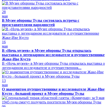
28
мая
В Музее обороны Тулы состоялась встреча с
представителями народностей
16
мая
В «Ночь музеев» в Музее обороны Тулы открылась
выставка о легендарном исследователе и путешественнике
Жаке-Иве Кусто
В «Ночь музеев» в Музее обороны Тулы открылась выставка о
легендарном исследователе и путешественник...
13
мая
О знаменитом путешественнике и исследователе Жаке-Иве
Кусто - большой проект в Музее обороны Тулы
06