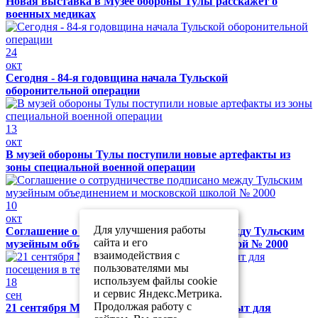
Новая выставка в Музее обороны Тулы расскажет о
военных медиках
24
окт
Сегодня - 84-я годовщина начала Тульской
оборонительной операции
13
окт
В музей обороны Тулы поступили новые артефакты из
зоны специальной военной операции
10
окт
Для улучшения работы
Соглашение о сотрудничестве подписано между Тульским
сайта и его
музейным объединением и московской школой № 2000
взаимодействия с
пользователями мы
используем файлы cookie
18
и сервис Яндекс.Метрика.
сен
Продолжая работу с
21 сентября Музей обороны Тулы будет закрыт для