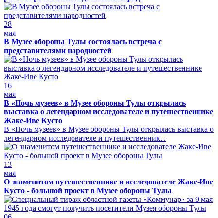
28
мая
В Музее обороны Тулы состоялась встреча с
представителями народностей
16
мая
В «Ночь музеев» в Музее обороны Тулы открылась
выставка о легендарном исследователе и путешественнике
Жаке-Иве Кусто
В «Ночь музеев» в Музее обороны Тулы открылась выставка о
легендарном исследователе и путешественник...
13
мая
О знаменитом путешественнике и исследователе Жаке-Иве
Кусто - большой проект в Музее обороны Тулы
06