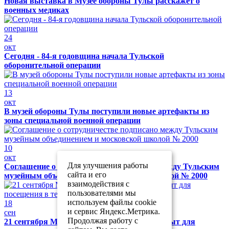
Новая выставка в Музее обороны Тулы расскажет о
военных медиках
24
окт
Сегодня - 84-я годовщина начала Тульской
оборонительной операции
13
окт
В музей обороны Тулы поступили новые артефакты из
зоны специальной военной операции
10
окт
Для улучшения работы
Соглашение о сотрудничестве подписано между Тульским
сайта и его
музейным объединением и московской школой № 2000
взаимодействия с
пользователями мы
используем файлы cookie
18
и сервис Яндекс.Метрика.
сен
Продолжая работу с
21 сентября Музей обороны Тулы будет закрыт для