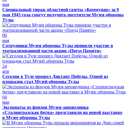
мая
Специальный тираж областной газеты «Коммунар» за 9
мая 1945 года смогут получить посетители Музея обороны
Тулы
06
мая
Сотрудники Музея обороны Тулы приняли участие в
театрализованной части акции «Поезд Памяти»
24
апр
Сегодня в Туле прошел Диктант Победы. Одной из
площадок стал Музей обороны Тулы
04
мар
Экспонаты из фондов Музея-заповедника
«Сталинградская битва» представили на новой выставке
в Музее обороны Тулы