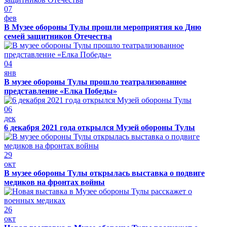
07
фев
В Музее обороны Тулы прошли мероприятия ко Дню
семей защитников Отечества
04
янв
В музее обороны Тулы прошло театрализованное
представление «Елка Победы»
06
дек
6 декабря 2021 года открылся Музей обороны Тулы
29
окт
В музее обороны Тулы открылась выставка о подвиге
медиков на фронтах войны
26
окт