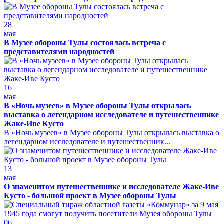
28
мая
В Музее обороны Тулы состоялась встреча с
представителями народностей
16
мая
В «Ночь музеев» в Музее обороны Тулы открылась
выставка о легендарном исследователе и путешественнике
Жаке-Иве Кусто
В «Ночь музеев» в Музее обороны Тулы открылась выставка о
легендарном исследователе и путешественник...
13
мая
О знаменитом путешественнике и исследователе Жаке-Иве
Кусто - большой проект в Музее обороны Тулы
06