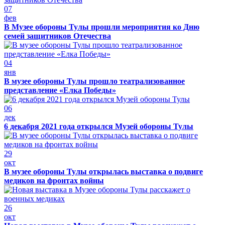
07
фев
В Музее обороны Тулы прошли мероприятия ко Дню
семей защитников Отечества
04
янв
В музее обороны Тулы прошло театрализованное
представление «Елка Победы»
06
дек
6 декабря 2021 года открылся Музей обороны Тулы
29
окт
В музее обороны Тулы открылась выставка о подвиге
медиков на фронтах войны
26
окт