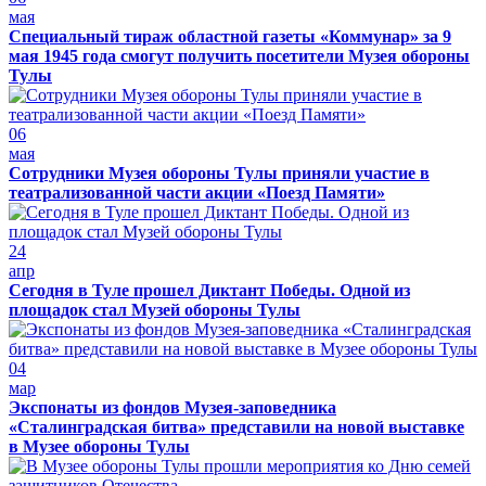
мая
Специальный тираж областной газеты «Коммунар» за 9
мая 1945 года смогут получить посетители Музея обороны
Тулы
06
мая
Сотрудники Музея обороны Тулы приняли участие в
театрализованной части акции «Поезд Памяти»
24
апр
Сегодня в Туле прошел Диктант Победы. Одной из
площадок стал Музей обороны Тулы
04
мар
Экспонаты из фондов Музея-заповедника
«Сталинградская битва» представили на новой выставке
в Музее обороны Тулы