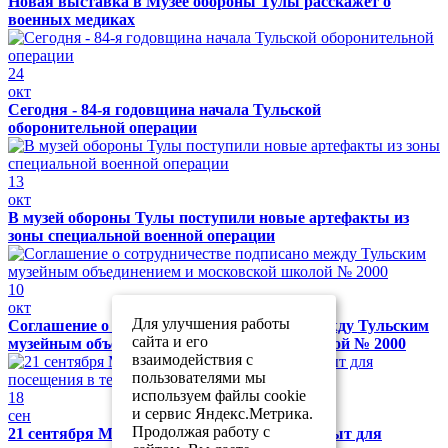
Новая выставка в Музее обороны Тулы расскажет о
военных медиках
24
окт
Сегодня - 84-я годовщина начала Тульской
оборонительной операции
13
окт
В музей обороны Тулы поступили новые артефакты из
зоны специальной военной операции
10
окт
Для улучшения работы
Соглашение о сотрудничестве подписано между Тульским
сайта и его
музейным объединением и московской школой № 2000
взаимодействия с
пользователями мы
используем файлы cookie
18
и сервис Яндекс.Метрика.
сен
Продолжая работу с
21 сентября Музей обороны Тулы будет закрыт для