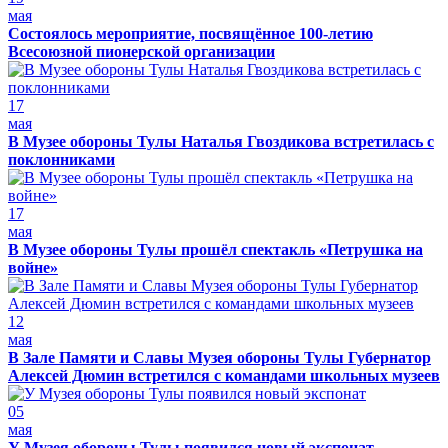
мая
Состоялось мероприятие, посвящённое 100-летию
Всесоюзной пионерской организации
17
мая
В Музее обороны Тулы Наталья Гвоздикова встретилась с
поклонниками
17
мая
В Музее обороны Тулы прошёл спектакль «Петрушка на
войне»
12
мая
В Зале Памяти и Славы Музея обороны Тулы Губернатор
Алексей Дюмин встретился с командами школьных музеев
05
мая
У Музея обороны Тулы появился новый экспонат