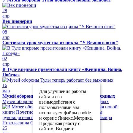
28
апр
Век пионерии
08
апр
Состоялся урок мужества из цикла "У Вечного огня"
02
апр
В Туле впервые презентовали книгу «Женщина. Война.
Победа»
16
мар
Для улучшения работы
Музей обороны Тулы теперь работает без выходных
сайта и его
Музей обороны Тулы теперь работает без выходных
взаимодействия с
пользователями мы
используем файлы cookie
и сервис Яндекс.Метрика.
Продолжая работу с
25
сайтом, Вы даете