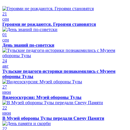
21
сен
Героями не рождаются. Героями становятся
01
сен
День знаний по-советски
24
авг
Тульские педагоги-историки познакомились с Музеем
обороны Тулы
27
июн
Видеоэскурсия: Музей обороны Тулы
22
июн
В Музей обороны Тулы передали Свечу Памяти
22