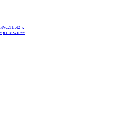
ричастных к
ергшихся ее