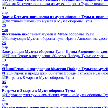
03
апр
Знамя Бессмертного полка из музея обороны Тулы отправле
26
мар
Фестиваль школьных музеев в Музее обороны Тулы
26
мар
Заведующая Музеем обороны Тулы Ирина Авдюшкина удостое
10
мар
#НашиГерои: в преддверии 80-летия Победы Тульское музейн
#НашиГерои: в преддверии 80-летия Победы Тульское музейное о
06
мар
Встреча к 8 марта в Музее обороны Тулы
21
фев
Первая партия сухих армейских душей из Музея обороны Т