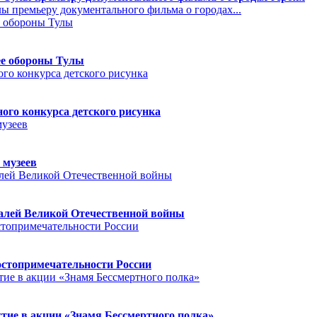
 премьеру документального фильма о городах...
ее обороны Тулы
го конкурса детского рисунка
 музеев
далей Великой Отечественной войны
остопримечательности России
тие в акции «Знамя Бессмертного полка»