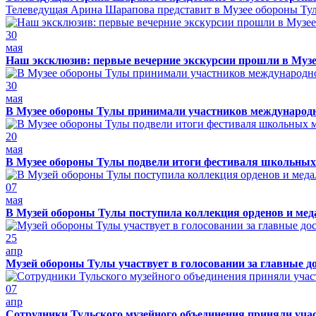
Телеведущая Арина Шарапова представит в Музее обороны Тулы
30
мая
Наш эксклюзив: первые вечерние экскурсии прошли в Муз
30
мая
В Музее обороны Тулы принимали участников международно
20
мая
В Музее обороны Тулы подвели итоги фестиваля школьных
07
мая
В Музей обороны Тулы поступила коллекция орденов и ме
25
апр
Музей обороны Тулы участвует в голосовании за главные д
07
апр
Сотрудники Тульского музейного объединения приняли учас