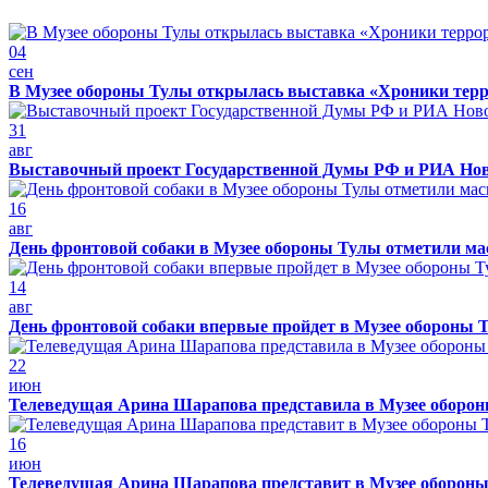
04
сен
В Музее обороны Тулы открылась выставка «Хроники терр
31
авг
Выставочный проект Государственной Думы РФ и РИА Нов
16
авг
День фронтовой собаки в Музее обороны Тулы отметили м
14
авг
День фронтовой собаки впервые пройдет в Музее обороны 
22
июн
Телеведущая Арина Шарапова представила в Музее обороны
16
июн
Телеведущая Арина Шарапова представит в Музее обороны 