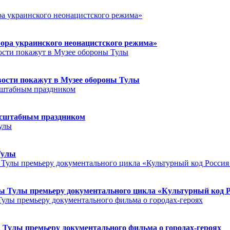
ора украинского неонацистского режима»
ости покажут в Музее обороны Тулы
асштабным праздником
Тулы
 Тулы премьеру документального цикла «Культурный код Ро
Тулы премьеру документального фильма о городах-героях