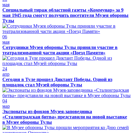
мая
Специальный тираж областной газеты «Коммунар» за 9
мая 1945 года смогут получить посетители Музея обороны
Тулы
06
мая
Сотрудники Музея обороны Тулы приняли участие в
театрализованной части акции «Поезд Памяти»
24
апр
Сегодня в Туле прошел Диктант Победы. Одной из
площадок стал Музей обороны Тулы
04
мар
Экспонаты из фондов Музея-заповедника
«Сталинградская битва» представили на новой выставке
в Музее обороны Тулы