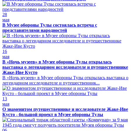
28
мая
В Музее обороны Тулы состоялась встреча с
представителями народностей
16
мая
В «Ночь музеев» в Музее обороны Тулы открылась
выставка о легендарном исследователе и путешественнике
Жаке-Иве Кусто
В «Ночь музеев» в Музее обороны Тулы открылась выставка о
легендарном исследователе и путешественник...
13
мая
О знаменитом путешественнике и исследователе Жаке-Иве
Кусто - большой проект в Музее обороны Тулы
06