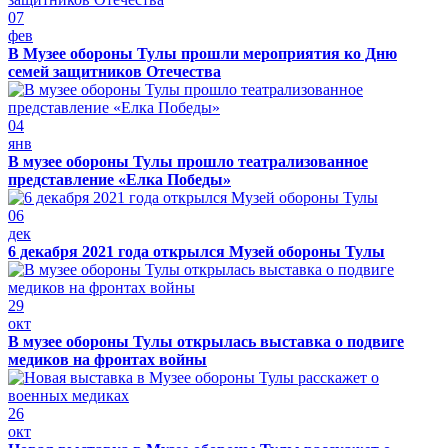
07
фев
В Музее обороны Тулы прошли мероприятия ко Дню
семей защитников Отечества
04
янв
В музее обороны Тулы прошло театрализованное
представление «Елка Победы»
06
дек
6 декабря 2021 года открылся Музей обороны Тулы
29
окт
В музее обороны Тулы открылась выставка о подвиге
медиков на фронтах войны
26
окт