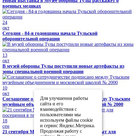
Новая выставка в Музее обороны Тулы расскажет о
военных медиках
24
окт
Сегодня - 84-я годовщина начала Тульской
оборонительной операции
13
окт
В музей обороны Тулы поступили новые артефакты из
зоны специальной военной операции
10
окт
Для улучшения работы
Соглашение о сотрудничестве подписано между Тульским
сайта и его
музейным объединением и московской школой № 2000
взаимодействия с
пользователями мы
используем файлы cookie
18
и сервис Яндекс.Метрика.
сен
Продолжая работу с
21 сентября Музей обороны Тулы будет закрыт для