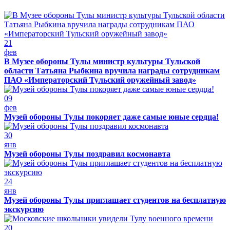
21
фев
В Музее обороны Тулы министр культуры Тульской
области Татьяна Рыбкина вручила награды сотрудникам
ПАО «Императорский Тульский оружейный завод»
09
фев
Музей обороны Тулы покоряет даже самые юные сердца!
30
янв
Музей обороны Тулы поздравил космонавта
24
янв
Музей обороны Тулы приглашает студентов на бесплатную
экскурсию
20