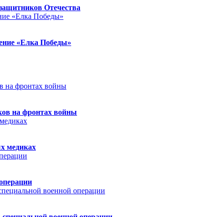
защитников Отечества
ление «Елка Победы»
ков на фронтах войны
ых медиках
 операции
 специальной военной операции