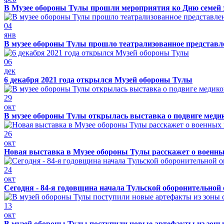
В Музее обороны Тулы прошли мероприятия ко Дню семей 
04
янв
В музее обороны Тулы прошло театрализованное представ
06
дек
6 декабря 2021 года открылся Музей обороны Тулы
29
окт
В музее обороны Тулы открылась выставка о подвиге меди
26
окт
Новая выставка в Музее обороны Тулы расскажет о военн
24
окт
Сегодня - 84-я годовщина начала Тульской оборонительной
13
окт
В музей обороны Тулы поступили новые артефакты из зоны