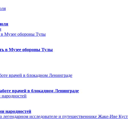
июля
я
еть в Музее обороны Тулы
аботе врачей в блокадном Ленинграде
ми народностей