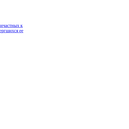
ричастных к
ергшихся ее