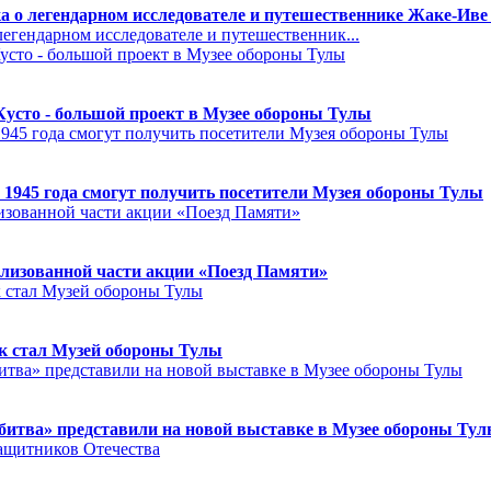
а о легендарном исследователе и путешественнике Жаке-Иве
егендарном исследователе и путешественник...
Кусто - большой проект в Музее обороны Тулы
 1945 года смогут получить посетители Музея обороны Тулы
лизованной части акции «Поезд Памяти»
к стал Музей обороны Тулы
битва» представили на новой выставке в Музее обороны Ту