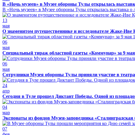
В «Ночь музеев» в Музее обороны Тулы открылась выставк
В «Ночь музеев» в Музее обороны Тулы открылась выставка о л
13
мая
О знаменитом путешественнике и исследователе Жаке-Иве 
06
мая
Специальный тираж областной газеты «Коммунар» за 9 мая
06
мая
Сотрудники Музея обороны Тулы приняли участие в театра
24
апр
Сегодня в Туле прошел Диктант Победы. Одной из площадо
04
мар
Экспонаты из фондов Музея-заповедника «Сталинградская 
07
фев