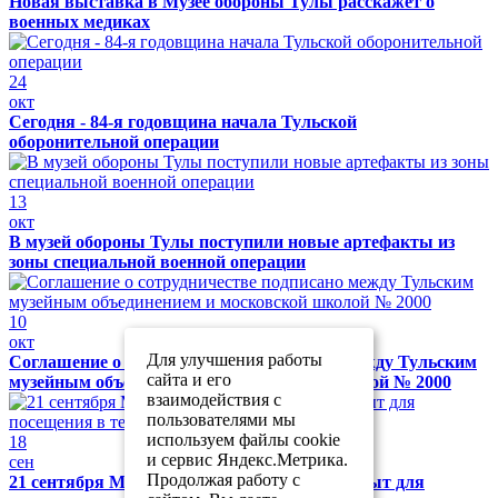
Новая выставка в Музее обороны Тулы расскажет о
военных медиках
24
окт
Сегодня - 84-я годовщина начала Тульской
оборонительной операции
13
окт
В музей обороны Тулы поступили новые артефакты из
зоны специальной военной операции
10
окт
Для улучшения работы
Соглашение о сотрудничестве подписано между Тульским
сайта и его
музейным объединением и московской школой № 2000
взаимодействия с
пользователями мы
используем файлы cookie
18
и сервис Яндекс.Метрика.
сен
Продолжая работу с
21 сентября Музей обороны Тулы будет закрыт для