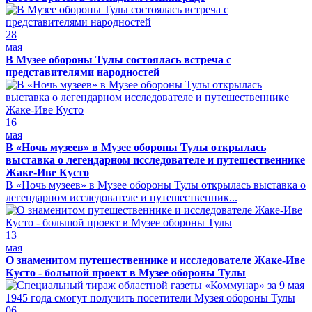
28
мая
В Музее обороны Тулы состоялась встреча с
представителями народностей
16
мая
В «Ночь музеев» в Музее обороны Тулы открылась
выставка о легендарном исследователе и путешественнике
Жаке-Иве Кусто
В «Ночь музеев» в Музее обороны Тулы открылась выставка о
легендарном исследователе и путешественник...
13
мая
О знаменитом путешественнике и исследователе Жаке-Иве
Кусто - большой проект в Музее обороны Тулы
06