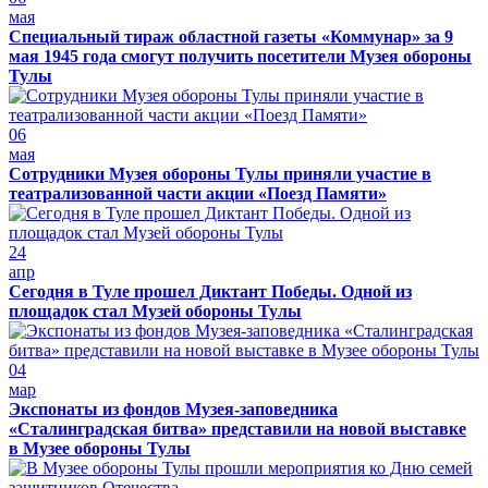
мая
Специальный тираж областной газеты «Коммунар» за 9
мая 1945 года смогут получить посетители Музея обороны
Тулы
06
мая
Сотрудники Музея обороны Тулы приняли участие в
театрализованной части акции «Поезд Памяти»
24
апр
Сегодня в Туле прошел Диктант Победы. Одной из
площадок стал Музей обороны Тулы
04
мар
Экспонаты из фондов Музея-заповедника
«Сталинградская битва» представили на новой выставке
в Музее обороны Тулы