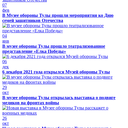
07
фев
В Музее обороны Тулы прошли мероприятия ко Дню
семей защитников Отечества
04
янв
В музее обороны Тулы прошло театрализованное
представление «Елка Победы»
06
дек
6 декабря 2021 года открылся Музей обороны Тулы
29
окт
В музее обороны Тулы открылась выставка о подвиге
медиков на фронтах войны
26
окт