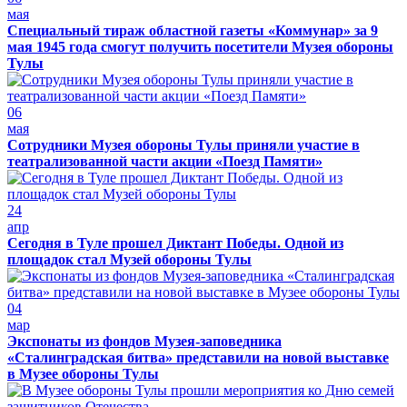
мая
Специальный тираж областной газеты «Коммунар» за 9
мая 1945 года смогут получить посетители Музея обороны
Тулы
06
мая
Сотрудники Музея обороны Тулы приняли участие в
театрализованной части акции «Поезд Памяти»
24
апр
Сегодня в Туле прошел Диктант Победы. Одной из
площадок стал Музей обороны Тулы
04
мар
Экспонаты из фондов Музея-заповедника
«Сталинградская битва» представили на новой выставке
в Музее обороны Тулы