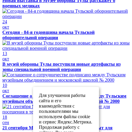
Новая выставка в Музее обороны Тулы расскажет о
военных медиках
24
окт
Сегодня - 84-я годовщина начала Тульской
оборонительной операции
13
окт
В музей обороны Тулы поступили новые артефакты из
зоны специальной военной операции
10
окт
Для улучшения работы
Соглашение о сотрудничестве подписано между Тульским
сайта и его
музейным объединением и московской школой № 2000
взаимодействия с
пользователями мы
используем файлы cookie
18
и сервис Яндекс.Метрика.
сен
Продолжая работу с
21 сентября Музей обороны Тулы будет закрыт для