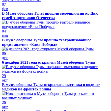
07
фев
В Музее обороны Тулы прошли мероприятия ко Дню
семей защитников Отечества
04
янв
В музее обороны Тулы прошло театрализованное
представление «Елка Победы»
06
дек
6 декабря 2021 года открылся Музей обороны Тулы
29
окт
В музее обороны Тулы открылась выставка о подвиге
медиков на фронтах войны
26
окт