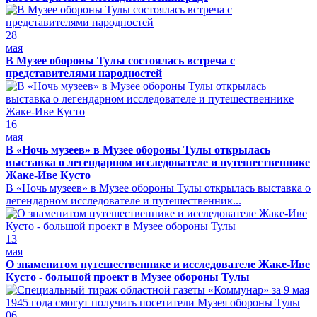
28
мая
В Музее обороны Тулы состоялась встреча с
представителями народностей
16
мая
В «Ночь музеев» в Музее обороны Тулы открылась
выставка о легендарном исследователе и путешественнике
Жаке-Иве Кусто
В «Ночь музеев» в Музее обороны Тулы открылась выставка о
легендарном исследователе и путешественник...
13
мая
О знаменитом путешественнике и исследователе Жаке-Иве
Кусто - большой проект в Музее обороны Тулы
06