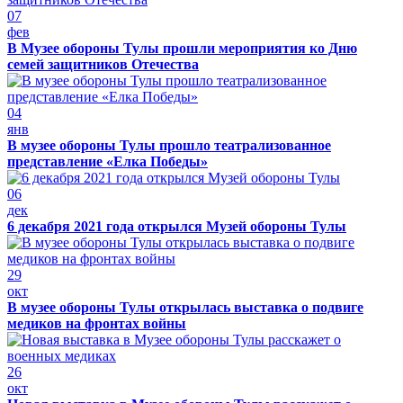
07
фев
В Музее обороны Тулы прошли мероприятия ко Дню
семей защитников Отечества
04
янв
В музее обороны Тулы прошло театрализованное
представление «Елка Победы»
06
дек
6 декабря 2021 года открылся Музей обороны Тулы
29
окт
В музее обороны Тулы открылась выставка о подвиге
медиков на фронтах войны
26
окт