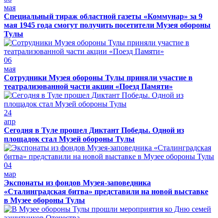
мая
Специальный тираж областной газеты «Коммунар» за 9
мая 1945 года смогут получить посетители Музея обороны
Тулы
06
мая
Сотрудники Музея обороны Тулы приняли участие в
театрализованной части акции «Поезд Памяти»
24
апр
Сегодня в Туле прошел Диктант Победы. Одной из
площадок стал Музей обороны Тулы
04
мар
Экспонаты из фондов Музея-заповедника
«Сталинградская битва» представили на новой выставке
в Музее обороны Тулы