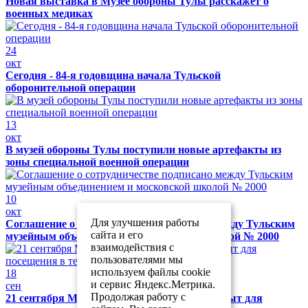
Новая выставка в Музее обороны Тулы расскажет о
военных медиках
24
окт
Сегодня - 84-я годовщина начала Тульской
оборонительной операции
13
окт
В музей обороны Тулы поступили новые артефакты из
зоны специальной военной операции
10
окт
Для улучшения работы
Соглашение о сотрудничестве подписано между Тульским
сайта и его
музейным объединением и московской школой № 2000
взаимодействия с
пользователями мы
используем файлы cookie
18
и сервис Яндекс.Метрика.
сен
Продолжая работу с
21 сентября Музей обороны Тулы будет закрыт для