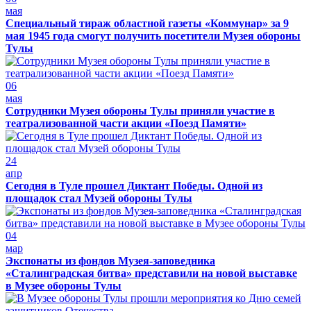
мая
Специальный тираж областной газеты «Коммунар» за 9
мая 1945 года смогут получить посетители Музея обороны
Тулы
06
мая
Сотрудники Музея обороны Тулы приняли участие в
театрализованной части акции «Поезд Памяти»
24
апр
Сегодня в Туле прошел Диктант Победы. Одной из
площадок стал Музей обороны Тулы
04
мар
Экспонаты из фондов Музея-заповедника
«Сталинградская битва» представили на новой выставке
в Музее обороны Тулы