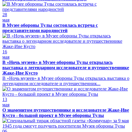
28
мая
В Музее обороны Тулы состоялась встреча с
представителями народностей
16
мая
В «Ночь музеев» в Музее обороны Тулы открылась
выставка о легендарном исследователе и путешественнике
Жаке-Иве Кусто
В «Ночь музеев» в Музее обороны Тулы открылась выставка о
легендарном исследователе и путешественник...
13
мая
О знаменитом путешественнике и исследователе Жаке-Иве
Кусто - большой проект в Музее обороны Тулы
06