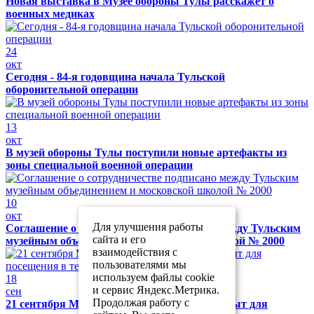
Новая выставка в Музее обороны Тулы расскажет о
военных медиках
24
окт
Сегодня - 84-я годовщина начала Тульской
оборонительной операции
13
окт
В музей обороны Тулы поступили новые артефакты из
зоны специальной военной операции
10
окт
Для улучшения работы
Соглашение о сотрудничестве подписано между Тульским
сайта и его
музейным объединением и московской школой № 2000
взаимодействия с
пользователями мы
используем файлы cookie
18
и сервис Яндекс.Метрика.
сен
Продолжая работу с
21 сентября Музей обороны Тулы будет закрыт для