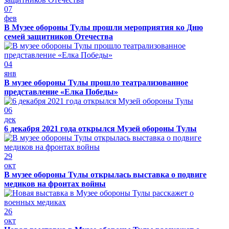
07
фев
В Музее обороны Тулы прошли мероприятия ко Дню
семей защитников Отечества
04
янв
В музее обороны Тулы прошло театрализованное
представление «Елка Победы»
06
дек
6 декабря 2021 года открылся Музей обороны Тулы
29
окт
В музее обороны Тулы открылась выставка о подвиге
медиков на фронтах войны
26
окт