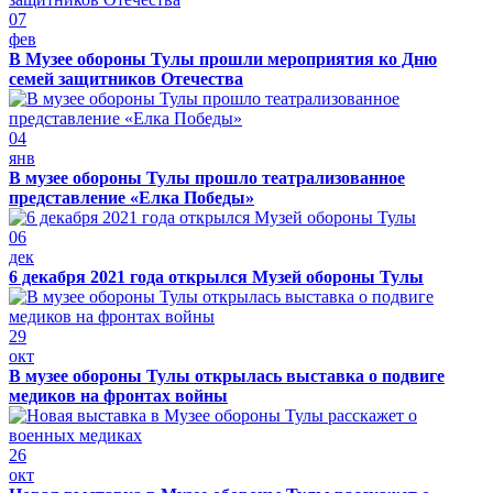
07
фев
В Музее обороны Тулы прошли мероприятия ко Дню
семей защитников Отечества
04
янв
В музее обороны Тулы прошло театрализованное
представление «Елка Победы»
06
дек
6 декабря 2021 года открылся Музей обороны Тулы
29
окт
В музее обороны Тулы открылась выставка о подвиге
медиков на фронтах войны
26
окт