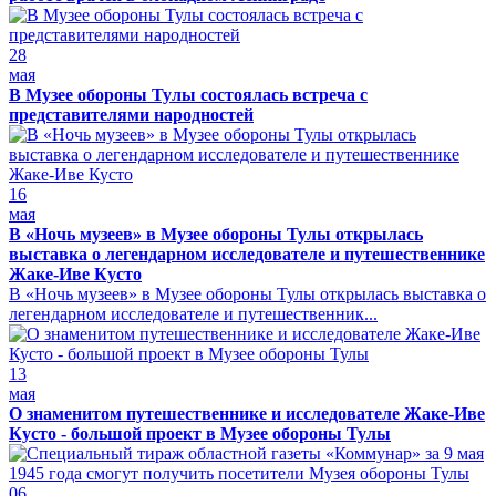
28
мая
В Музее обороны Тулы состоялась встреча с
представителями народностей
16
мая
В «Ночь музеев» в Музее обороны Тулы открылась
выставка о легендарном исследователе и путешественнике
Жаке-Иве Кусто
В «Ночь музеев» в Музее обороны Тулы открылась выставка о
легендарном исследователе и путешественник...
13
мая
О знаменитом путешественнике и исследователе Жаке-Иве
Кусто - большой проект в Музее обороны Тулы
06