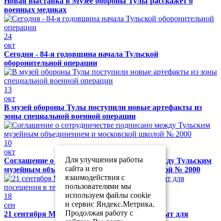
Новая выставка в Музее обороны Тулы расскажет о
военных медиках
24
окт
Сегодня - 84-я годовщина начала Тульской
оборонительной операции
13
окт
В музей обороны Тулы поступили новые артефакты из
зоны специальной военной операции
10
окт
Для улучшения работы
Соглашение о сотрудничестве подписано между Тульским
сайта и его
музейным объединением и московской школой № 2000
взаимодействия с
пользователями мы
используем файлы cookie
18
и сервис Яндекс.Метрика.
сен
Продолжая работу с
21 сентября Музей обороны Тулы будет закрыт для