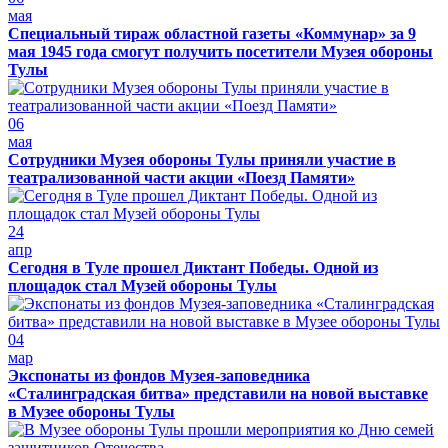
мая
Специальный тираж областной газеты «Коммунар» за 9
мая 1945 года смогут получить посетители Музея обороны
Тулы
06
мая
Сотрудники Музея обороны Тулы приняли участие в
театрализованной части акции «Поезд Памяти»
24
апр
Сегодня в Туле прошел Диктант Победы. Одной из
площадок стал Музей обороны Тулы
04
мар
Экспонаты из фондов Музея-заповедника
«Сталинградская битва» представили на новой выставке
в Музее обороны Тулы