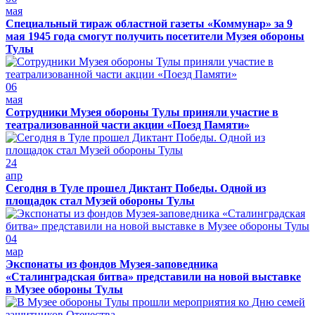
мая
Специальный тираж областной газеты «Коммунар» за 9
мая 1945 года смогут получить посетители Музея обороны
Тулы
06
мая
Сотрудники Музея обороны Тулы приняли участие в
театрализованной части акции «Поезд Памяти»
24
апр
Сегодня в Туле прошел Диктант Победы. Одной из
площадок стал Музей обороны Тулы
04
мар
Экспонаты из фондов Музея-заповедника
«Сталинградская битва» представили на новой выставке
в Музее обороны Тулы