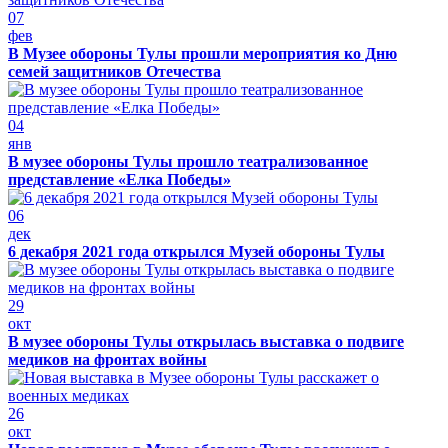
07
фев
В Музее обороны Тулы прошли мероприятия ко Дню
семей защитников Отечества
04
янв
В музее обороны Тулы прошло театрализованное
представление «Елка Победы»
06
дек
6 декабря 2021 года открылся Музей обороны Тулы
29
окт
В музее обороны Тулы открылась выставка о подвиге
медиков на фронтах войны
26
окт