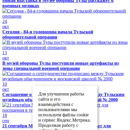
Новая выставка в Музее обороны Тулы расскажет о
военных медиках
24
окт
Сегодня - 84-я годовщина начала Тульской
оборонительной операции
13
окт
В музей обороны Тулы поступили новые артефакты из
зоны специальной военной операции
10
окт
Для улучшения работы
Соглашение о сотрудничестве подписано между Тульским
сайта и его
музейным объединением и московской школой № 2000
взаимодействия с
пользователями мы
используем файлы cookie
18
и сервис Яндекс.Метрика.
сен
Продолжая работу с
21 сентября Музей обороны Тулы будет закрыт для