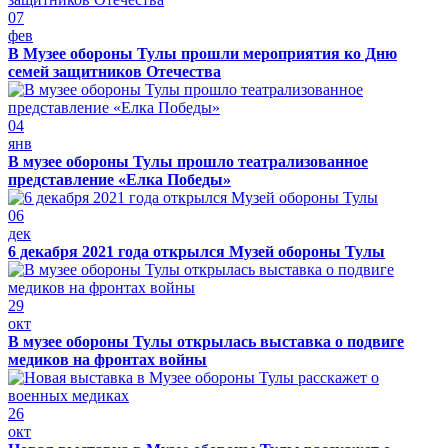
07
фев
В Музее обороны Тулы прошли мероприятия ко Дню
семей защитников Отечества
04
янв
В музее обороны Тулы прошло театрализованное
представление «Елка Победы»
06
дек
6 декабря 2021 года открылся Музей обороны Тулы
29
окт
В музее обороны Тулы открылась выставка о подвиге
медиков на фронтах войны
26
окт