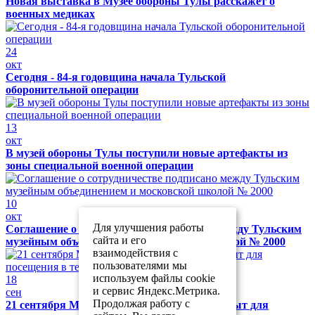
Новая выставка в Музее обороны Тулы расскажет о
военных медиках
24
окт
Сегодня - 84-я годовщина начала Тульской
оборонительной операции
13
окт
В музей обороны Тулы поступили новые артефакты из
зоны специальной военной операции
10
окт
Для улучшения работы
Соглашение о сотрудничестве подписано между Тульским
сайта и его
музейным объединением и московской школой № 2000
взаимодействия с
пользователями мы
используем файлы cookie
18
и сервис Яндекс.Метрика.
сен
Продолжая работу с
21 сентября Музей обороны Тулы будет закрыт для