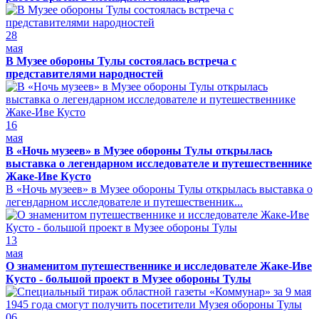
28
мая
В Музее обороны Тулы состоялась встреча с
представителями народностей
16
мая
В «Ночь музеев» в Музее обороны Тулы открылась
выставка о легендарном исследователе и путешественнике
Жаке-Иве Кусто
В «Ночь музеев» в Музее обороны Тулы открылась выставка о
легендарном исследователе и путешественник...
13
мая
О знаменитом путешественнике и исследователе Жаке-Иве
Кусто - большой проект в Музее обороны Тулы
06