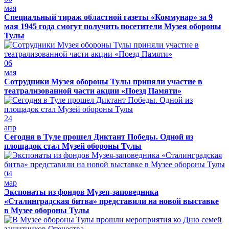
мая
Специальный тираж областной газеты «Коммунар» за 9
мая 1945 года смогут получить посетители Музея обороны
Тулы
06
мая
Сотрудники Музея обороны Тулы приняли участие в
театрализованной части акции «Поезд Памяти»
24
апр
Сегодня в Туле прошел Диктант Победы. Одной из
площадок стал Музей обороны Тулы
04
мар
Экспонаты из фондов Музея-заповедника
«Сталинградская битва» представили на новой выставке
в Музее обороны Тулы