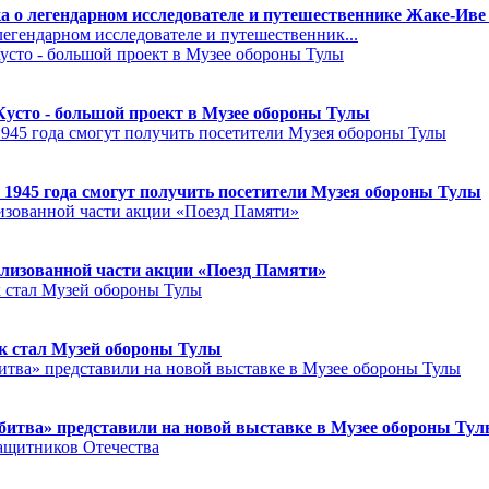
а о легендарном исследователе и путешественнике Жаке-Иве
егендарном исследователе и путешественник...
Кусто - большой проект в Музее обороны Тулы
 1945 года смогут получить посетители Музея обороны Тулы
лизованной части акции «Поезд Памяти»
к стал Музей обороны Тулы
битва» представили на новой выставке в Музее обороны Ту