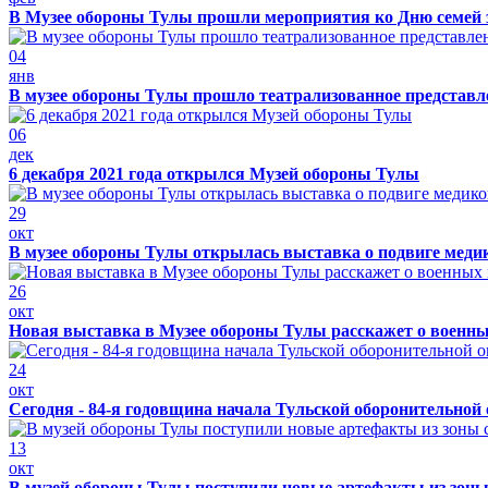
В Музее обороны Тулы прошли мероприятия ко Дню семей 
04
янв
В музее обороны Тулы прошло театрализованное представ
06
дек
6 декабря 2021 года открылся Музей обороны Тулы
29
окт
В музее обороны Тулы открылась выставка о подвиге меди
26
окт
Новая выставка в Музее обороны Тулы расскажет о военн
24
окт
Сегодня - 84-я годовщина начала Тульской оборонительной
13
окт
В музей обороны Тулы поступили новые артефакты из зоны