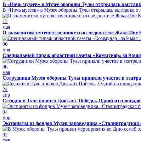
В «Ночь музеев» в Музее обороны Тулы открылась выставк
В «Ночь музеев» в Музее обороны Тулы открылась выставка о л
13
мая
О знаменитом путешественнике и исследователе Жаке-Иве 
06
мая
Специальный тираж областной газеты «Коммунар» за 9 мая
06
мая
Сотрудники Музея обороны Тулы приняли участие в театра
24
апр
Сегодня в Туле прошел Диктант Победы. Одной из площадо
04
мар
Экспонаты из фондов Музея-заповедника «Сталинградская 
07
фев