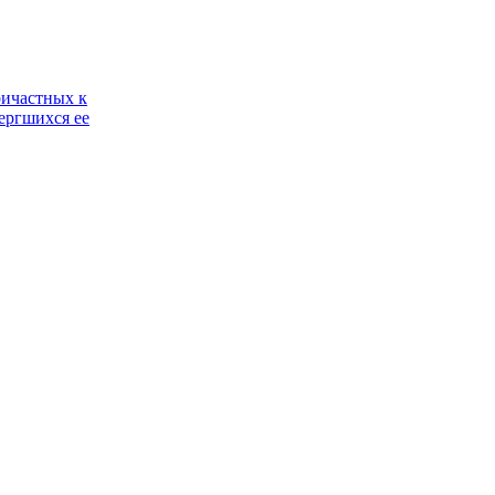
ричастных к
ергшихся ее