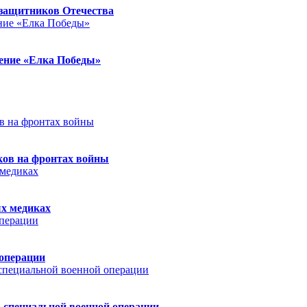
защитников Отечества
ление «Елка Победы»
ков на фронтах войны
ых медиках
 операции
 специальной военной операции