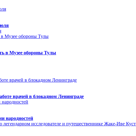
июля
я
еть в Музее обороны Тулы
аботе врачей в блокадном Ленинграде
ми народностей