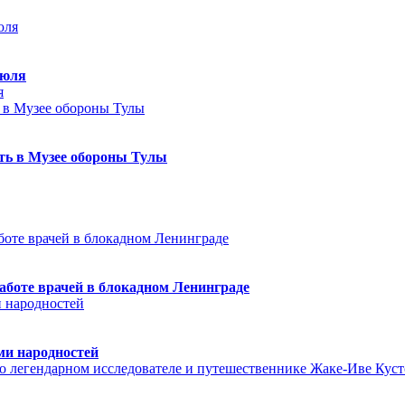
июля
я
еть в Музее обороны Тулы
аботе врачей в блокадном Ленинграде
ми народностей