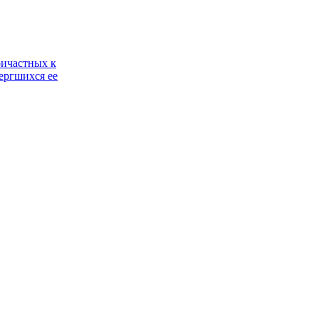
ричастных к
ергшихся ее