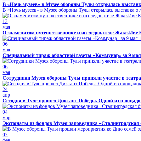
В «Ночь музеев» в Музее обороны Тулы открылась выставк
В «Ночь музеев» в Музее обороны Тулы открылась выставка о л
13
мая
О знаменитом путешественнике и исследователе Жаке-Иве 
06
мая
Специальный тираж областной газеты «Коммунар» за 9 мая
06
мая
Сотрудники Музея обороны Тулы приняли участие в театра
24
апр
Сегодня в Туле прошел Диктант Победы. Одной из площадо
04
мар
Экспонаты из фондов Музея-заповедника «Сталинградская 
07
фев