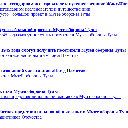
а о легендарном исследователе и путешественнике Жаке-Иве
егендарном исследователе и путешественник...
Кусто - большой проект в Музее обороны Тулы
 1945 года смогут получить посетители Музея обороны Тулы
лизованной части акции «Поезд Памяти»
к стал Музей обороны Тулы
битва» представили на новой выставке в Музее обороны Ту