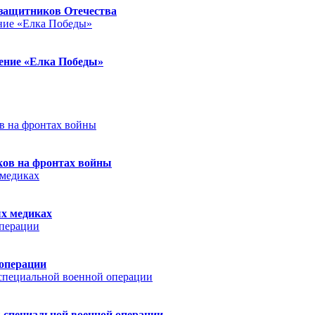
защитников Отечества
ление «Елка Победы»
ков на фронтах войны
ых медиках
 операции
 специальной военной операции