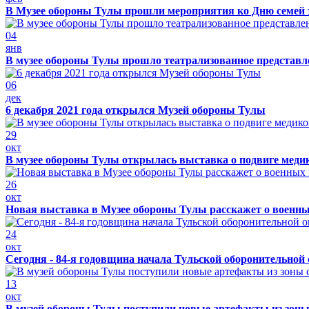
В Музее обороны Тулы прошли мероприятия ко Дню семей 
04
янв
В музее обороны Тулы прошло театрализованное представ
06
дек
6 декабря 2021 года открылся Музей обороны Тулы
29
окт
В музее обороны Тулы открылась выставка о подвиге меди
26
окт
Новая выставка в Музее обороны Тулы расскажет о военн
24
окт
Сегодня - 84-я годовщина начала Тульской оборонительной
13
окт
В музей обороны Тулы поступили новые артефакты из зоны