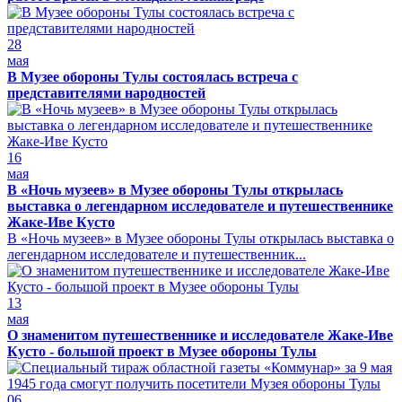
28
мая
В Музее обороны Тулы состоялась встреча с
представителями народностей
16
мая
В «Ночь музеев» в Музее обороны Тулы открылась
выставка о легендарном исследователе и путешественнике
Жаке-Иве Кусто
В «Ночь музеев» в Музее обороны Тулы открылась выставка о
легендарном исследователе и путешественник...
13
мая
О знаменитом путешественнике и исследователе Жаке-Иве
Кусто - большой проект в Музее обороны Тулы
06