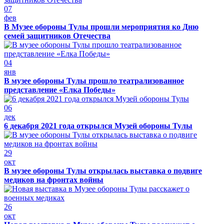
07
фев
В Музее обороны Тулы прошли мероприятия ко Дню
семей защитников Отечества
04
янв
В музее обороны Тулы прошло театрализованное
представление «Елка Победы»
06
дек
6 декабря 2021 года открылся Музей обороны Тулы
29
окт
В музее обороны Тулы открылась выставка о подвиге
медиков на фронтах войны
26
окт