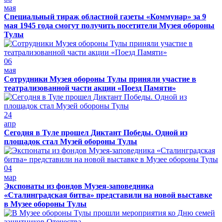
мая
Специальный тираж областной газеты «Коммунар» за 9
мая 1945 года смогут получить посетители Музея обороны
Тулы
06
мая
Сотрудники Музея обороны Тулы приняли участие в
театрализованной части акции «Поезд Памяти»
24
апр
Сегодня в Туле прошел Диктант Победы. Одной из
площадок стал Музей обороны Тулы
04
мар
Экспонаты из фондов Музея-заповедника
«Сталинградская битва» представили на новой выставке
в Музее обороны Тулы