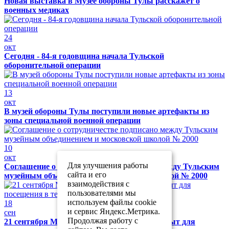
Новая выставка в Музее обороны Тулы расскажет о
военных медиках
24
окт
Сегодня - 84-я годовщина начала Тульской
оборонительной операции
13
окт
В музей обороны Тулы поступили новые артефакты из
зоны специальной военной операции
10
окт
Для улучшения работы
Соглашение о сотрудничестве подписано между Тульским
сайта и его
музейным объединением и московской школой № 2000
взаимодействия с
пользователями мы
используем файлы cookie
18
и сервис Яндекс.Метрика.
сен
Продолжая работу с
21 сентября Музей обороны Тулы будет закрыт для