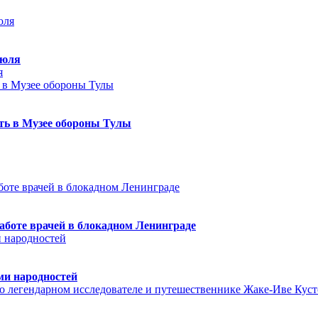
июля
я
еть в Музее обороны Тулы
аботе врачей в блокадном Ленинграде
ми народностей