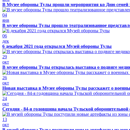
В Музее обороны Тулы прошли мероприятия ко Дню семей 
04
янв
В музее обороны Тулы прошло театрализованное представ
06
дек
6 декабря 2021 года открылся Музей обороны Тулы
29
окт
В музее обороны Тулы открылась выставка о подвиге меди
26
окт
Новая выставка в Музее обороны Тулы расскажет о военн
24
окт
Сегодня - 84-я годовщина начала Тульской оборонительной
13
окт
В музей обороны Тулы поступили новые артефакты из зоны