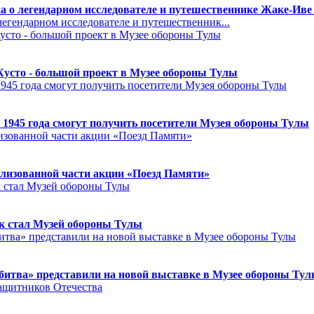
а о легендарном исследователе и путешественнике Жаке-Иве
егендарном исследователе и путешественник...
Кусто - большой проект в Музее обороны Тулы
 1945 года смогут получить посетители Музея обороны Тулы
лизованной части акции «Поезд Памяти»
к стал Музей обороны Тулы
битва» представили на новой выставке в Музее обороны Ту