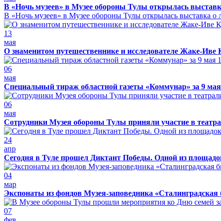
В «Ночь музеев» в Музее обороны Тулы открылась выставк
В «Ночь музеев» в Музее обороны Тулы открылась выставка о л
13
мая
О знаменитом путешественнике и исследователе Жаке-Иве 
06
мая
Специальный тираж областной газеты «Коммунар» за 9 мая
06
мая
Сотрудники Музея обороны Тулы приняли участие в театра
24
апр
Сегодня в Туле прошел Диктант Победы. Одной из площадо
04
мар
Экспонаты из фондов Музея-заповедника «Сталинградская 
07
фев