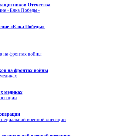
защитников Отечества
ление «Елка Победы»
ков на фронтах войны
ых медиках
 операции
 специальной военной операции