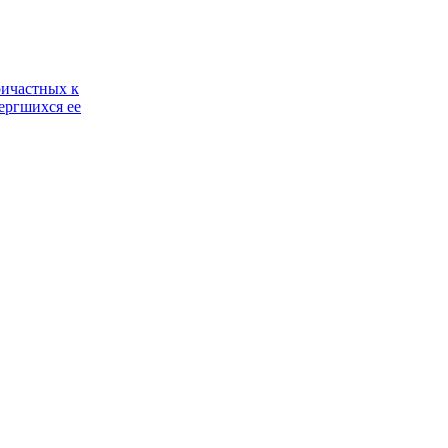
ричастных к
ергшихся ее